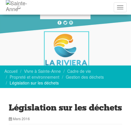
Affich
la
navig
Accueil
Vivre à Sainte-Anne
Cadre de vie
Propreté et environnement
Gestion des déchets
Législation sur les déchets
Législation sur les déchets
Mars 2016