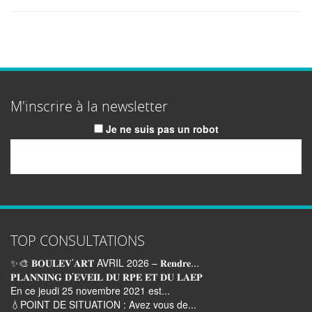
M'inscrire à la newsletter
Je ne suis pas un robot
Email
TOP CONSULTATIONS
✨🎨 𝐁𝐎𝐔𝐋𝐄𝐕’𝐀𝐑𝐓 AVRIL 2026 – 𝐑𝐞𝐧𝐝𝐫𝐞...
𝐏𝐋𝐀𝐍𝐍𝐈𝐍𝐆 𝐃’𝐄𝐕𝐄𝐈𝐋 𝐃𝐔 𝐑𝐏𝐄 𝐄𝐓 𝐃𝐔 𝐋𝐀𝐄𝐏
En ce jeudi 25 novembre 2021 est...
💧POINT DE SITUATION : Avez vous de...