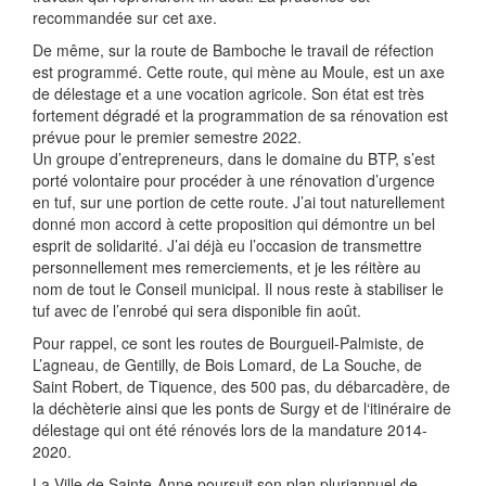
recommandée sur cet axe.
De même, sur la route de Bamboche le travail de réfection
est programmé. Cette route, qui mène au Moule, est un axe
de délestage et a une vocation agricole. Son état est très
fortement dégradé et la programmation de sa rénovation est
prévue pour le premier semestre 2022.
Un groupe d’entrepreneurs, dans le domaine du BTP, s’est
porté volontaire pour procéder à une rénovation d’urgence
en tuf, sur une portion de cette route. J’ai tout naturellement
donné mon accord à cette proposition qui démontre un bel
esprit de solidarité. J’ai déjà eu l’occasion de transmettre
personnellement mes remerciements, et je les réitère au
nom de tout le Conseil municipal. Il nous reste à stabiliser le
tuf avec de l’enrobé qui sera disponible fin août.
Pour rappel, ce sont les routes de Bourgueil-Palmiste, de
L’agneau, de Gentilly, de Bois Lomard, de La Souche, de
Saint Robert, de Tiquence, des 500 pas, du débarcadère, de
la déchèterie ainsi que les ponts de Surgy et de l‘itinéraire de
délestage qui ont été rénovés lors de la mandature 2014-
2020.
La Ville de Sainte-Anne poursuit son plan pluriannuel de