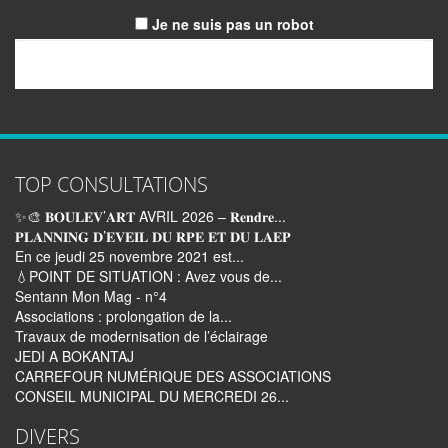
Je ne suis pas un robot
Email
TOP CONSULTATIONS
✨🎨 𝐁𝐎𝐔𝐋𝐄𝐕’𝐀𝐑𝐓 AVRIL 2026 – 𝐑𝐞𝐧𝐝𝐫𝐞...
𝐏𝐋𝐀𝐍𝐍𝐈𝐍𝐆 𝐃’𝐄𝐕𝐄𝐈𝐋 𝐃𝐔 𝐑𝐏𝐄 𝐄𝐓 𝐃𝐔 𝐋𝐀𝐄𝐏
En ce jeudi 25 novembre 2021 est...
💧POINT DE SITUATION : Avez vous de...
Sentann Mon Mag - n°4
Associations : prolongation de la...
Travaux de modernisation de l’éclairage
JEDI A BOKANTAJ
CARREFOUR NUMÉRIQUE DES ASSOCIATIONS
CONSEIL MUNICIPAL DU MERCREDI 26...
DIVERS