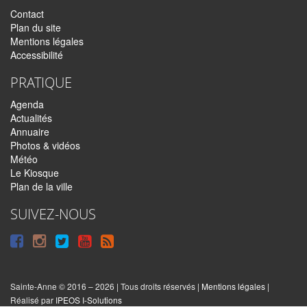
Contact
Plan du site
Mentions légales
Accessibilité
PRATIQUE
Agenda
Actualités
Annuaire
Photos & vidéos
Météo
Le Kiosque
Plan de la ville
SUIVEZ-NOUS
Suivre
Suivre
Suivre
Syndiquer
sur
sur
sur
tout
Facebook
Instagram
Twitter
le
Sainte-Anne © 2016 – 2026 | Tous droits réservés |
Mentions légales
|
|
Réalisé par
IPEOS I-Solutions
site