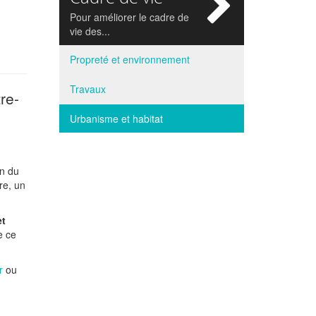
si
Pour améliorer le cadre de
vie des...
Propreté et environnement
Travaux
re-
Urbanisme et habitat
on du
re, un
et
e ce
r
ou