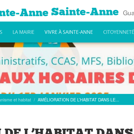
Sainte-Anne
Gua
S
LA MAIRIE
VIVRE À SAINTE-ANNE
CITOYENNET
nisme et habitat
AMÉLIORATION DE L’HABITAT DANS LE...
 DE L’HABITAT DANS