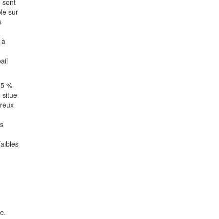
n sont
le sur
s
 à
ail
25 %
 situe
breux
es
aibles
e.