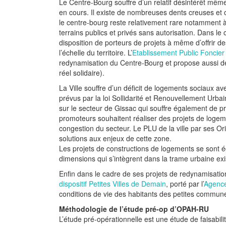
Le Centre-Bourg souffre d’un relatif désintérêt même
en cours. Il existe de nombreuses dents creuses et c
le centre-bourg reste relativement rare notamment à
terrains publics et privés sans autorisation. Dans le 
disposition de porteurs de projets à même d’offrir des
l’échelle du territoire. L’
Etablissement Public Foncie
redynamisation du Centre-Bourg et propose aussi de
réel solidaire).
La Ville souffre d’un déficit de logements sociaux 
prévus par la loi Sollidarité et Renouvellement Urbai
sur le secteur de Gissac qui souffre également de
promoteurs souhaitent réaliser des projets de logemen
congestion du secteur. Le PLU de la ville par ses 
solutions aux enjeux de cette zone.
Les projets de constructions de logements se sont
dimensions qui s’intègrent dans la trame urbaine exi
Enfin dans le cadre de ses projets de redynamisat
dispositif Petites Villes de Demain
, porté par l’
Agence
conditions de vie des habitants des petites commun
Méthodologie de l’étude pré-op d’OPAH-RU
L’étude pré-opérationnelle est une étude de faisabi