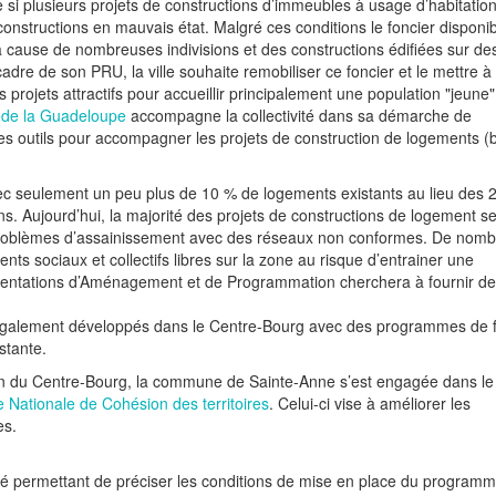
 si plusieurs projets de constructions d’immeubles à usage d’habitatio
onstructions en mauvais état. Malgré ces conditions le foncier disponib
 cause de nombreuses indivisions et des constructions édifiées sur de
cadre de son PRU, la ville souhaite remobiliser ce foncier et le mettre à
 projets attractifs pour accueillir principalement une population "jeune"
r de la Guadeloupe
accompagne la collectivité dans sa démarche de
s outils pour accompagner les projets de construction de logements (b
avec seulement un peu plus de 10 % de logements existants au lieu des 
ns. Aujourd’hui, la majorité des projets de constructions de logement se
 problèmes d’assainissement avec des réseaux non conformes. De nom
ts sociaux et collectifs libres sur la zone au risque d’entrainer une
Orientations d’Aménagement et de Programmation cherchera à fournir d
 également développés dans le Centre-Bourg avec des programmes de f
stante.
ion du Centre-Bourg, la commune de Sainte-Anne s’est engagée dans le
 Nationale de Cohésion des territoires
. Celui-ci vise à améliorer les
es.
lité permettant de préciser les conditions de mise en place du programm