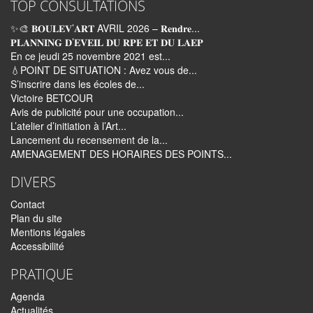
TOP CONSULTATIONS
✨🎨 𝐁𝐎𝐔𝐋𝐄𝐕’𝐀𝐑𝐓 AVRIL 2026 – 𝐑𝐞𝐧𝐝𝐫𝐞...
𝐏𝐋𝐀𝐍𝐍𝐈𝐍𝐆 𝐃’𝐄𝐕𝐄𝐈𝐋 𝐃𝐔 𝐑𝐏𝐄 𝐄𝐓 𝐃𝐔 𝐋𝐀𝐄𝐏
En ce jeudi 25 novembre 2021 est...
💧POINT DE SITUATION : Avez vous de...
S’inscrire dans les écoles de...
Victoire BETCOUR
Avis de publicité pour une occupation...
L’atelier d’initiation à l’Art...
Lancement du recensement de la...
AMENAGEMENT DES HORAIRES DES POINTS...
DIVERS
Contact
Plan du site
Mentions légales
Accessibilité
PRATIQUE
Agenda
Actualités