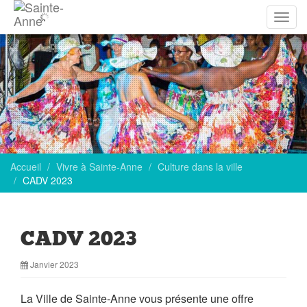
Affich
la
navig
Accueil
Vivre à Sainte-Anne
Culture dans la ville
CADV 2023
CADV 2023
Janvier 2023
La Ville de Sainte-Anne vous présente une offre