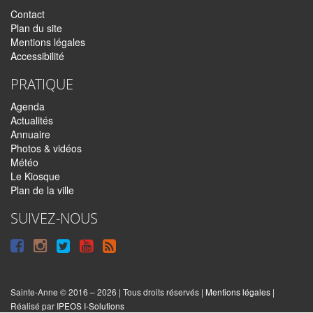
Contact
Plan du site
Mentions légales
Accessibilité
PRATIQUE
Agenda
Actualités
Annuaire
Photos & vidéos
Météo
Le Kiosque
Plan de la ville
SUIVEZ-NOUS
Suivre
Suivre
Suivre
Syndiquer
sur
sur
sur
tout
Facebook
Instagram
Twitter
le
Sainte-Anne © 2016 – 2026 | Tous droits réservés |
Mentions légales
|
|
Réalisé par
IPEOS I-Solutions
site