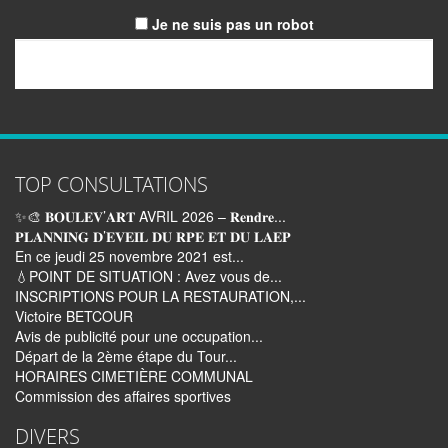
Je ne suis pas un robot
Email
TOP CONSULTATIONS
✨🎨 𝐁𝐎𝐔𝐋𝐄𝐕’𝐀𝐑𝐓 AVRIL 2026 – 𝐑𝐞𝐧𝐝𝐫𝐞...
𝐏𝐋𝐀𝐍𝐍𝐈𝐍𝐆 𝐃’𝐄𝐕𝐄𝐈𝐋 𝐃𝐔 𝐑𝐏𝐄 𝐄𝐓 𝐃𝐔 𝐋𝐀𝐄𝐏
En ce jeudi 25 novembre 2021 est...
💧POINT DE SITUATION : Avez vous de...
INSCRIPTIONS POUR LA RESTAURATION,...
Victoire BETCOUR
Avis de publicité pour une occupation...
Départ de la 2ème étape du Tour...
HORAIRES CIMETIÈRE COMMUNAL
Commission des affaires sportives
DIVERS