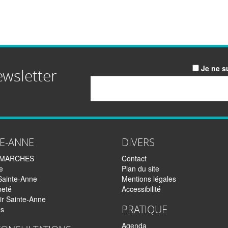
Je ne s
ewsletter
Email
TE-ANNE
DIVERS
EMARCHES
Contact
e
Plan du site
Sainte-Anne
Mentions légales
neté
Accessibilité
ir Sainte-Anne
PRATIQUE
és
Agenda