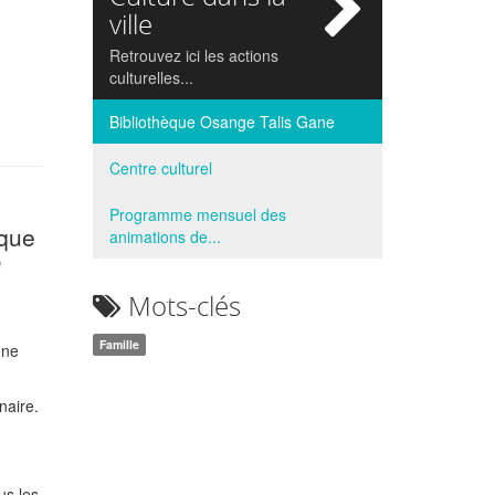
si
ville
Retrouvez ici les actions
culturelles...
Bibliothèque Osange Talis Gane
Centre culturel
Programme mensuel des
 que
animations de...
"
Mots-clés
Famille
une
naire.
us les