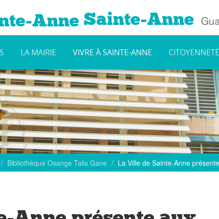
Sainte-Anne
Gua
S
LA MAIRIE
VIVRE À SAINTE-ANNE
CITOYENNET
Bibliothèque Osange Talis Gane
La Ville de Sainte-Anne présente
te-Anne présente aux