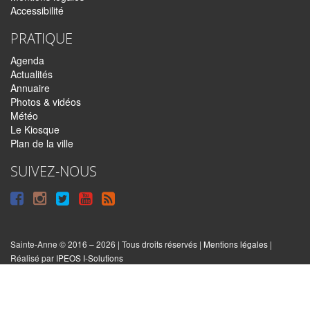
Accessibilité
PRATIQUE
Agenda
Actualités
Annuaire
Photos & vidéos
Météo
Le Kiosque
Plan de la ville
SUIVEZ-NOUS
Suivre
Suivre
Suivre
Syndiquer
sur
sur
sur
tout
Facebook
Instagram
Twitter
le
Sainte-Anne © 2016 – 2026 | Tous droits réservés |
Mentions légales
|
|
Réalisé par
IPEOS I-Solutions
site
Réinitialiser
les
cookies