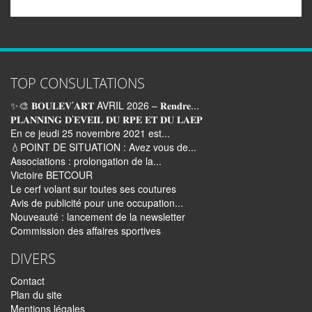
TOP CONSULTATIONS
✨🎨 𝐁𝐎𝐔𝐋𝐄𝐕’𝐀𝐑𝐓 AVRIL 2026 – 𝐑𝐞𝐧𝐝𝐫𝐞...
𝐏𝐋𝐀𝐍𝐍𝐈𝐍𝐆 𝐃’𝐄𝐕𝐄𝐈𝐋 𝐃𝐔 𝐑𝐏𝐄 𝐄𝐓 𝐃𝐔 𝐋𝐀𝐄𝐏
En ce jeudi 25 novembre 2021 est...
💧POINT DE SITUATION : Avez vous de...
Associations : prolongation de la...
Victoire BETCOUR
Le cerf volant sur toutes ses coutures
Avis de publicité pour une occupation...
Nouveauté : lancement de la newsletter
Commission des affaires sportives
DIVERS
Contact
Plan du site
Mentions légales