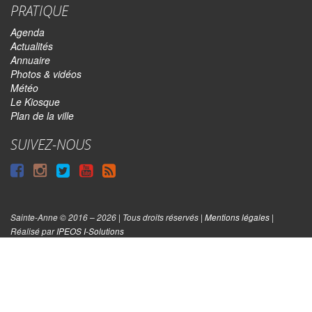
PRATIQUE
Agenda
Actualités
Annuaire
Photos & vidéos
Météo
Le Kiosque
Plan de la ville
SUIVEZ-NOUS
Suivre
Suivre
Suivre
Syndiquer
sur
sur
sur
tout
Facebook
Instagram
Twitter
le
Sainte-Anne © 2016 – 2026 | Tous droits réservés |
Mentions légales
|
|
site
Réalisé par
IPEOS I-Solutions
Réinitialiser
les
cookies