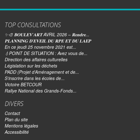
TOP CONSULTATIONS
✨🎨 𝐁𝐎𝐔𝐋𝐄𝐕’𝐀𝐑𝐓 AVRIL 2026 – 𝐑𝐞𝐧𝐝𝐫𝐞...
𝐏𝐋𝐀𝐍𝐍𝐈𝐍𝐆 𝐃’𝐄𝐕𝐄𝐈𝐋 𝐃𝐔 𝐑𝐏𝐄 𝐄𝐓 𝐃𝐔 𝐋𝐀𝐄𝐏
En ce jeudi 25 novembre 2021 est...
💧POINT DE SITUATION : Avez vous de...
Direction des affaires culturelles
Législation sur les déchets
PADD (Projet d’Aménagement et de...
S’inscrire dans les écoles de...
Victoire BETCOUR
Rallye National des Grands-Fonds...
DIVERS
Contact
Plan du site
Mentions légales
Accessibilité