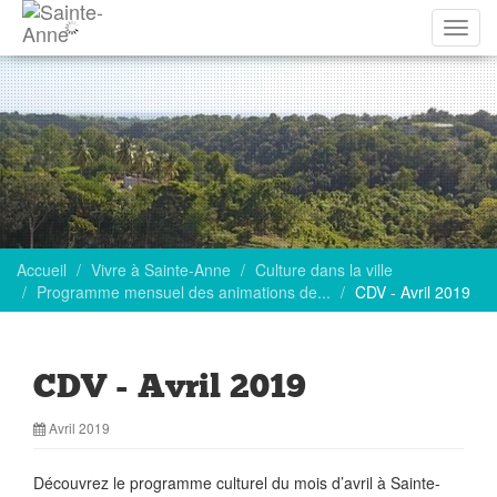
Affich
la
navig
Accueil
Vivre à Sainte-Anne
Culture dans la ville
Programme mensuel des animations de...
CDV - Avril 2019
CDV - Avril 2019
Avril 2019
Découvrez le programme culturel du mois d’avril à Sainte-