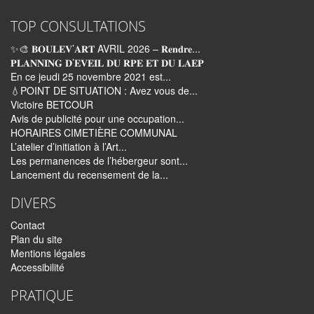
TOP CONSULTATIONS
✨🎨 𝐁𝐎𝐔𝐋𝐄𝐕’𝐀𝐑𝐓 AVRIL 2026 – 𝐑𝐞𝐧𝐝𝐫𝐞...
𝐏𝐋𝐀𝐍𝐍𝐈𝐍𝐆 𝐃’𝐄𝐕𝐄𝐈𝐋 𝐃𝐔 𝐑𝐏𝐄 𝐄𝐓 𝐃𝐔 𝐋𝐀𝐄𝐏
En ce jeudi 25 novembre 2021 est...
💧POINT DE SITUATION : Avez vous de...
Victoire BETCOUR
Avis de publicité pour une occupation...
HORAIRES CIMETIÈRE COMMUNAL
L’atelier d’initiation à l’Art...
Les permanences de l’hébergeur sont...
Lancement du recensement de la...
DIVERS
Contact
Plan du site
Mentions légales
Accessibilité
PRATIQUE