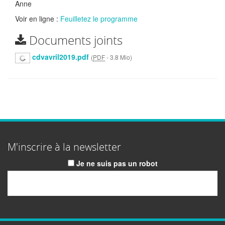
Anne
Voir en ligne :
Feuilletez le programme
Documents joints
cdvavril2019.pdf
(
PDF
-
3.8 Mio
)
M'inscrire à la newsletter
Je ne suis pas un robot
Email