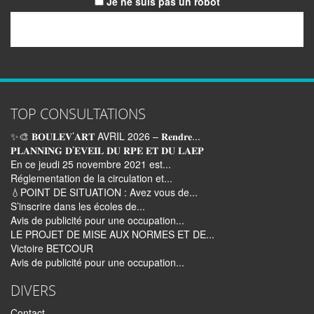
Je ne suis pas un robot
Email
TOP CONSULTATIONS
✨🎨 𝐁𝐎𝐔𝐋𝐄𝐕’𝐀𝐑𝐓 AVRIL 2026 – 𝐑𝐞𝐧𝐝𝐫𝐞...
𝐏𝐋𝐀𝐍𝐍𝐈𝐍𝐆 𝐃’𝐄𝐕𝐄𝐈𝐋 𝐃𝐔 𝐑𝐏𝐄 𝐄𝐓 𝐃𝐔 𝐋𝐀𝐄𝐏
En ce jeudi 25 novembre 2021 est...
Réglementation de la circulation et...
💧POINT DE SITUATION : Avez vous de...
S’inscrire dans les écoles de...
Avis de publicité pour une occupation...
LE PROJET DE MISE AUX NORMES ET DE...
Victoire BETCOUR
Avis de publicité pour une occupation...
DIVERS
Contact