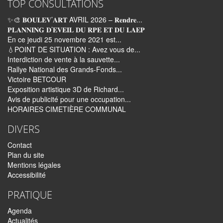
TOP CONSULTATIONS
✨🎨 𝐁𝐎𝐔𝐋𝐄𝐕’𝐀𝐑𝐓 AVRIL 2026 – 𝐑𝐞𝐧𝐝𝐫𝐞...
𝐏𝐋𝐀𝐍𝐍𝐈𝐍𝐆 𝐃’𝐄𝐕𝐄𝐈𝐋 𝐃𝐔 𝐑𝐏𝐄 𝐄𝐓 𝐃𝐔 𝐋𝐀𝐄𝐏
En ce jeudi 25 novembre 2021 est...
💧POINT DE SITUATION : Avez vous de...
Interdiction de vente à la sauvette...
Rallye National des Grands-Fonds...
Victoire BETCOUR
Exposition artistique 3D de Richard...
Avis de publicité pour une occupation...
HORAIRES CIMETIÈRE COMMUNAL
DIVERS
Contact
Plan du site
Mentions légales
Accessibilité
PRATIQUE
Agenda
Actualités