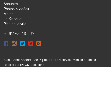
Annuaire
Photos & vidéos
Météo
Le Kiosque
Plan de la ville
SUIVEZ-NOUS
Suivre
Suivre
Suivre
Syndiquer
sur
sur
sur
tout
Facebook
Instagram
Twitter
le
Sainte-Anne © 2016 – 2026 | Tous droits réservés |
Mentions légales
|
|
Réalisé par
IPEOS I-Solutions
site
Réinitialiser
les
cookies