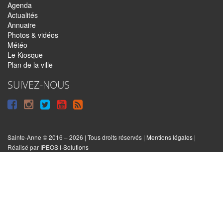
Agenda
Actualités
Annuaire
Photos & vidéos
Météo
Le Kiosque
Plan de la ville
SUIVEZ-NOUS
Suivre
Suivre
Suivre
Syndiquer
sur
sur
sur
tout
Facebook
Instagram
Twitter
le
Sainte-Anne © 2016 – 2026 | Tous droits réservés |
Mentions légales
|
|
Réalisé par
IPEOS I-Solutions
site
Réinitialiser
les
cookies