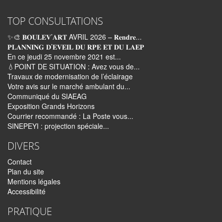
TOP CONSULTATIONS
✨🎨 𝐁𝐎𝐔𝐋𝐄𝐕’𝐀𝐑𝐓 AVRIL 2026 – 𝐑𝐞𝐧𝐝𝐫𝐞...
𝐏𝐋𝐀𝐍𝐍𝐈𝐍𝐆 𝐃’𝐄𝐕𝐄𝐈𝐋 𝐃𝐔 𝐑𝐏𝐄 𝐄𝐓 𝐃𝐔 𝐋𝐀𝐄𝐏
En ce jeudi 25 novembre 2021 est...
💧POINT DE SITUATION : Avez vous de...
Travaux de modernisation de l’éclairage
Votre avis sur le marché ambulant du...
Communiqué du SIAEAG
Exposition Grands Horizons
Courrier recommandé : La Poste vous...
SINEPEYI : projection spéciale...
DIVERS
Contact
Plan du site
Mentions légales
Accessibilité
PRATIQUE