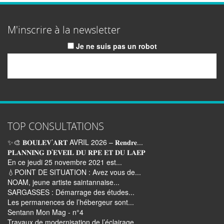
M'inscrire à la newsletter
Je ne suis pas un robot
Email
TOP CONSULTATIONS
✨🎨 𝐁𝐎𝐔𝐋𝐄𝐕’𝐀𝐑𝐓 AVRIL 2026 – 𝐑𝐞𝐧𝐝𝐫𝐞...
𝐏𝐋𝐀𝐍𝐍𝐈𝐍𝐆 𝐃’𝐄𝐕𝐄𝐈𝐋 𝐃𝐔 𝐑𝐏𝐄 𝐄𝐓 𝐃𝐔 𝐋𝐀𝐄𝐏
En ce jeudi 25 novembre 2021 est...
💧POINT DE SITUATION : Avez vous de...
NOAM, jeune artiste saintannaise...
SARGASSES : Démarrage des études...
Les permanences de l’hébergeur sont...
Sentann Mon Mag - n°4
Travaux de modernisation de l’éclairage