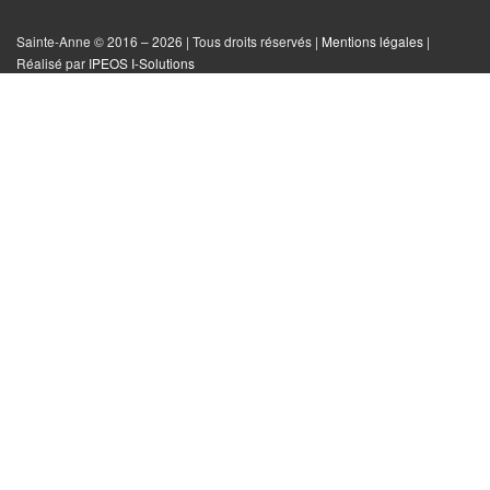
sur
sur
sur
tout
Facebook
Instagram
Twitter
le
Sainte-Anne © 2016 – 2026 | Tous droits réservés |
Mentions légales
|
|
Réalisé par
IPEOS I-Solutions
site
Réinitialiser
les
cookies