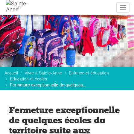
Affich
la
navig
Accueil
Vivre à Sainte-Anne
Enfance et éducation
Education et écoles
Fermeture exceptionnelle de quelques...
Fermeture exceptionnelle
de quelques écoles du
territoire suite aux