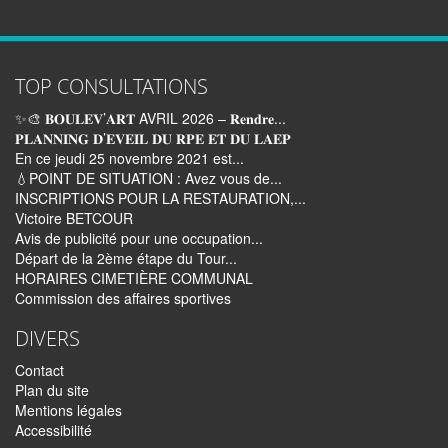
TOP CONSULTATIONS
✨🎨 𝐁𝐎𝐔𝐋𝐄𝐕’𝐀𝐑𝐓 AVRIL 2026 – 𝐑𝐞𝐧𝐝𝐫𝐞...
𝐏𝐋𝐀𝐍𝐍𝐈𝐍𝐆 𝐃’𝐄𝐕𝐄𝐈𝐋 𝐃𝐔 𝐑𝐏𝐄 𝐄𝐓 𝐃𝐔 𝐋𝐀𝐄𝐏
En ce jeudi 25 novembre 2021 est...
💧POINT DE SITUATION : Avez vous de...
INSCRIPTIONS POUR LA RESTAURATION,...
Victoire BETCOUR
Avis de publicité pour une occupation...
Départ de la 2ème étape du Tour...
HORAIRES CIMETIÈRE COMMUNAL
Commission des affaires sportives
DIVERS
Contact
Plan du site
Mentions légales
Accessibilité