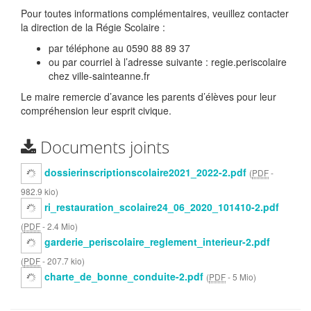
Pour toutes informations complémentaires, veuillez contacter
la direction de la Régie Scolaire :
par téléphone au 0590 88 89 37
ou par courriel à l’adresse suivante : regie.periscolaire
chez
ville-sainteanne.fr
Le maire remercie d’avance les parents d’élèves pour leur
compréhension leur esprit civique.
Documents joints
dossierinscriptionscolaire2021_2022-2.pdf
(
PDF
-
982.9 kio
)
ri_restauration_scolaire24_06_2020_101410-2.pdf
(
PDF
-
2.4 Mio
)
garderie_periscolaire_reglement_interieur-2.pdf
(
PDF
-
207.7 kio
)
charte_de_bonne_conduite-2.pdf
(
PDF
-
5 Mio
)