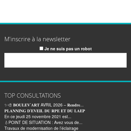
M'inscrire à la newsletter
Je ne suis pas un robot
Email
TOP CONSULTATIONS
✨🎨 𝐁𝐎𝐔𝐋𝐄𝐕’𝐀𝐑𝐓 AVRIL 2026 – 𝐑𝐞𝐧𝐝𝐫𝐞...
𝐏𝐋𝐀𝐍𝐍𝐈𝐍𝐆 𝐃’𝐄𝐕𝐄𝐈𝐋 𝐃𝐔 𝐑𝐏𝐄 𝐄𝐓 𝐃𝐔 𝐋𝐀𝐄𝐏
En ce jeudi 25 novembre 2021 est...
💧POINT DE SITUATION : Avez vous de...
Travaux de modernisation de l’éclairage