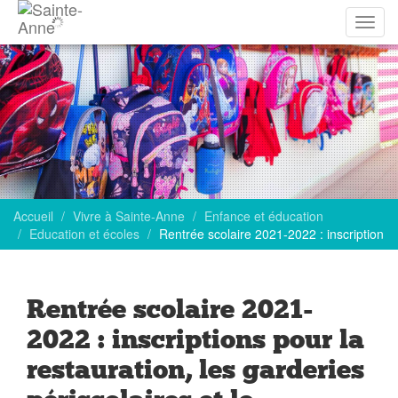
Affich
la
navig
Accueil
Vivre à Sainte-Anne
Enfance et éducation
Education et écoles
Rentrée scolaire 2021-2022 : inscription
Rentrée scolaire 2021-
2022 : inscriptions pour la
restauration, les garderies