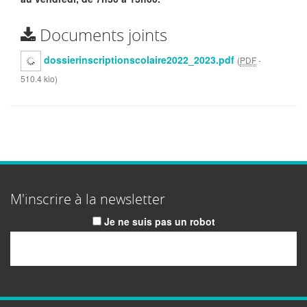
Documents joints
dossierinscriptionscolaire2022_2023.pdf
(
PDF
-
510.4 kio
)
M'inscrire à la newsletter
Je ne suis pas un robot
Email