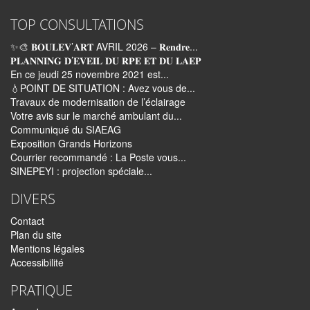
TOP CONSULTATIONS
✨🎨 𝐁𝐎𝐔𝐋𝐄𝐕’𝐀𝐑𝐓 AVRIL 2026 – 𝐑𝐞𝐧𝐝𝐫𝐞...
𝐏𝐋𝐀𝐍𝐍𝐈𝐍𝐆 𝐃’𝐄𝐕𝐄𝐈𝐋 𝐃𝐔 𝐑𝐏𝐄 𝐄𝐓 𝐃𝐔 𝐋𝐀𝐄𝐏
En ce jeudi 25 novembre 2021 est...
💧POINT DE SITUATION : Avez vous de...
Travaux de modernisation de l’éclairage
Votre avis sur le marché ambulant du...
Communiqué du SIAEAG
Exposition Grands Horizons
Courrier recommandé : La Poste vous...
SINEPEYI : projection spéciale...
DIVERS
Contact
Plan du site
Mentions légales
Accessibilité
PRATIQUE