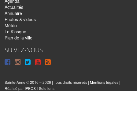
Agenda
Actualités
Annuaire
Photos & vidéos
Météo
Le Kiosque
Plan de la ville
SUIVEZ-NOUS
Suivre
Suivre
Suivre
Syndiquer
sur
sur
sur
tout
Facebook
Instagram
Twitter
le
Sainte-Anne © 2016 – 2026 | Tous droits réservés |
Mentions légales
|
|
Réalisé par
IPEOS I-Solutions
site
Réinitialiser
les
cookies