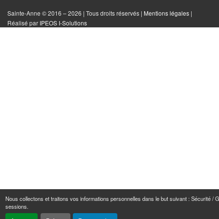
Facebook
Instagram
Twitter
le
Sainte-Anne © 2016 – 2026 | Tous droits réservés |
Mentions légales
|
|
Réalisé par
IPEOS I-Solutions
site
Réinitialiser
les
cookies
Nous collectons et traitons vos informations personnelles dans le but suivant :
Sécurité / 
sessions
.