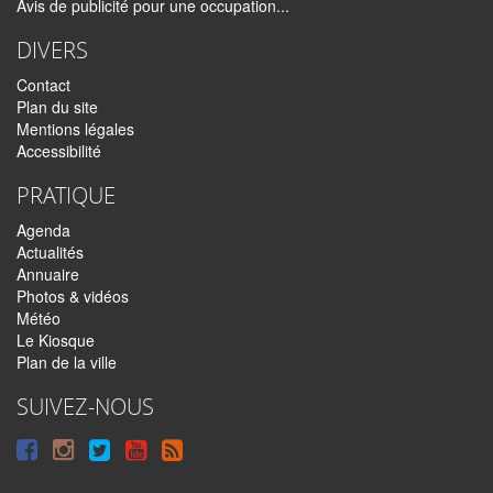
Avis de publicité pour une occupation...
DIVERS
Contact
Plan du site
Mentions légales
Accessibilité
PRATIQUE
Agenda
Actualités
Annuaire
Photos & vidéos
Météo
Le Kiosque
Plan de la ville
SUIVEZ-NOUS
Suivre
Suivre
Suivre
Syndiquer
sur
sur
sur
tout