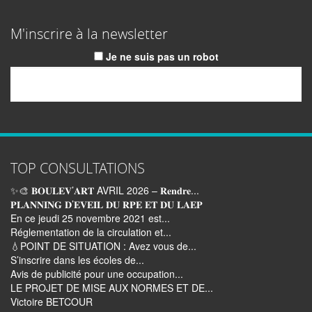
M'inscrire à la newsletter
Je ne suis pas un robot
Email
TOP CONSULTATIONS
✨🎨 𝐁𝐎𝐔𝐋𝐄𝐕’𝐀𝐑𝐓 AVRIL 2026 – 𝐑𝐞𝐧𝐝𝐫𝐞...
𝐏𝐋𝐀𝐍𝐍𝐈𝐍𝐆 𝐃’𝐄𝐕𝐄𝐈𝐋 𝐃𝐔 𝐑𝐏𝐄 𝐄𝐓 𝐃𝐔 𝐋𝐀𝐄𝐏
En ce jeudi 25 novembre 2021 est...
Réglementation de la circulation et...
💧POINT DE SITUATION : Avez vous de...
S’inscrire dans les écoles de...
Avis de publicité pour une occupation...
LE PROJET DE MISE AUX NORMES ET DE...
Victoire BETCOUR