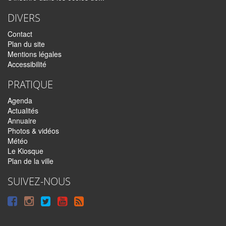
DIVERS
Contact
Plan du site
Mentions légales
Accessibilité
PRATIQUE
Agenda
Actualités
Annuaire
Photos & vidéos
Météo
Le Kiosque
Plan de la ville
SUIVEZ-NOUS
Suivre
Suivre
Suivre
Syndiquer
sur
sur
sur
tout