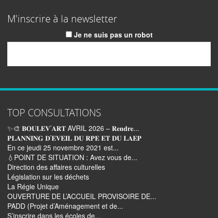
M'inscrire à la newsletter
Je ne suis pas un robot
Email
TOP CONSULTATIONS
✨🎨 𝐁𝐎𝐔𝐋𝐄𝐕’𝐀𝐑𝐓 AVRIL 2026 – 𝐑𝐞𝐧𝐝𝐫𝐞...
𝐏𝐋𝐀𝐍𝐍𝐈𝐍𝐆 𝐃’𝐄𝐕𝐄𝐈𝐋 𝐃𝐔 𝐑𝐏𝐄 𝐄𝐓 𝐃𝐔 𝐋𝐀𝐄𝐏
En ce jeudi 25 novembre 2021 est...
💧POINT DE SITUATION : Avez vous de...
Direction des affaires culturelles
Législation sur les déchets
La Régie Unique
OUVERTURE DE L’ACCUEIL PROVISOIRE DE...
PADD (Projet d’Aménagement et de...
S’inscrire dans les écoles de...