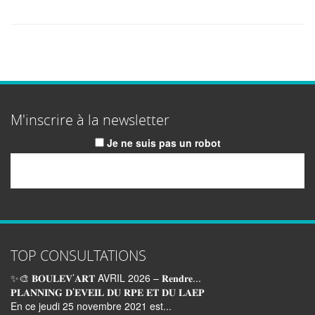
M'inscrire à la newsletter
Je ne suis pas un robot
Email
TOP CONSULTATIONS
✨🎨 𝐁𝐎𝐔𝐋𝐄𝐕’𝐀𝐑𝐓 AVRIL 2026 – 𝐑𝐞𝐧𝐝𝐫𝐞...
𝐏𝐋𝐀𝐍𝐍𝐈𝐍𝐆 𝐃’𝐄𝐕𝐄𝐈𝐋 𝐃𝐔 𝐑𝐏𝐄 𝐄𝐓 𝐃𝐔 𝐋𝐀𝐄𝐏
En ce jeudi 25 novembre 2021 est...