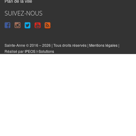
Plan de la ville
SUIVEZ-NOUS
Suivre
Suivre
Suivre
Syndiquer
sur
sur
sur
tout
Facebook
Instagram
Twitter
le
Sainte-Anne © 2016 – 2026 | Tous droits réservés |
Mentions légales
|
|
Réalisé par
IPEOS I-Solutions
site
Réinitialiser
les
cookies