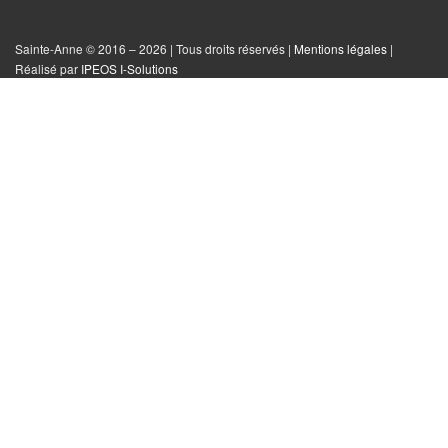
sur
sur
sur
tout
Facebook
Instagram
Twitter
le
Sainte-Anne © 2016 – 2026 | Tous droits réservés |
Mentions légales
|
|
Réalisé par
IPEOS I-Solutions
site
Réinitialiser
les
cookies