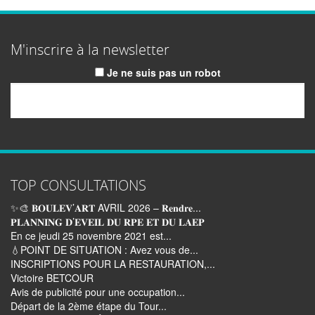
M'inscrire à la newsletter
Je ne suis pas un robot
Email
TOP CONSULTATIONS
✨🎨 𝐁𝐎𝐔𝐋𝐄𝐕’𝐀𝐑𝐓 AVRIL 2026 – 𝐑𝐞𝐧𝐝𝐫𝐞...
𝐏𝐋𝐀𝐍𝐍𝐈𝐍𝐆 𝐃’𝐄𝐕𝐄𝐈𝐋 𝐃𝐔 𝐑𝐏𝐄 𝐄𝐓 𝐃𝐔 𝐋𝐀𝐄𝐏
En ce jeudi 25 novembre 2021 est...
💧POINT DE SITUATION : Avez vous de...
INSCRIPTIONS POUR LA RESTAURATION,...
Victoire BETCOUR
Avis de publicité pour une occupation...
Départ de la 2ème étape du Tour...