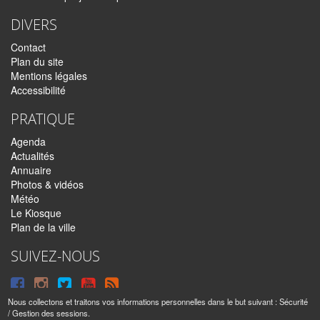
DIVERS
Contact
Plan du site
Mentions légales
Accessibilité
PRATIQUE
Agenda
Actualités
Annuaire
Photos & vidéos
Météo
Le Kiosque
Plan de la ville
SUIVEZ-NOUS
Suivre
Suivre
Suivre
Syndiquer
sur
sur
sur
tout
Nous collectons et traitons vos informations personnelles dans le but suivant :
Sécurité
/ Gestion des sessions
.