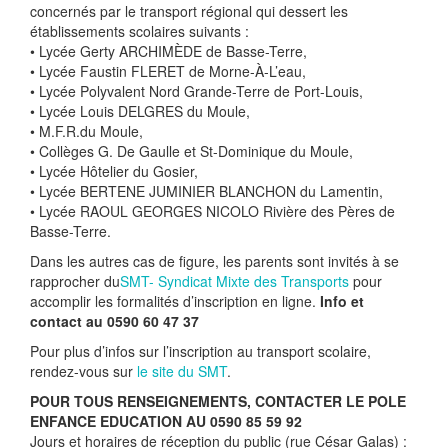
concernés par le transport régional qui dessert les
établissements scolaires suivants :
• Lycée Gerty ARCHIMÈDE de Basse-Terre,
• Lycée Faustin FLERET de Morne-À-L’eau,
• Lycée Polyvalent Nord Grande-Terre de Port-Louis,
• Lycée Louis DELGRES du Moule,
• M.F.R.du Moule,
• Collèges G. De Gaulle et St-Dominique du Moule,
• Lycée Hôtelier du Gosier,
• Lycée BERTENE JUMINIER BLANCHON du Lamentin,
• Lycée RAOUL GEORGES NICOLO Rivière des Pères de
Basse-Terre.
Dans les autres cas de figure, les parents sont invités à se
rapprocher du
SMT- Syndicat Mixte des Transports
pour
accomplir les formalités d’inscription en ligne.
Info et
contact au 0590 60 47 37
Pour plus d’infos sur l’inscription au transport scolaire,
rendez-vous sur
le site du SMT
.
POUR TOUS RENSEIGNEMENTS, CONTACTER LE POLE
ENFANCE EDUCATION AU 0590 85 59 92
Jours et horaires de réception du public (rue César Galas) :