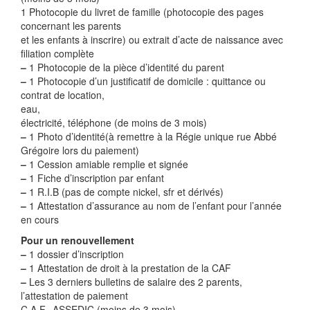
1 Photocopie du livret de famille (photocopie des pages
concernant les parents
et les enfants à inscrire) ou extrait d’acte de naissance avec
filiation complète
–
1 Photocopie de la pièce d’identité du parent
–
1 Photocopie d’un justificatif de domicile : quittance ou
contrat de location,
eau,
électricité, téléphone (de moins de 3 mois)
–
1 Photo d’identité(à remettre à la Régie unique rue Abbé
Grégoire lors du paiement)
–
1 Cession amiable remplie et signée
–
1 Fiche d’inscription par enfant
–
1 R.I.B (pas de compte nickel, sfr et dérivés)
–
1 Attestation d’assurance au nom de l’enfant pour l’année
en cours
Pour un renouvellement
–
1 dossier d’inscription
–
1 Attestation de droit à la prestation de la CAF
–
Les 3 derniers bulletins de salaire des 2 parents,
l’attestation de paiement
C.A.F., ASSEDIC (moins de 3 mois)