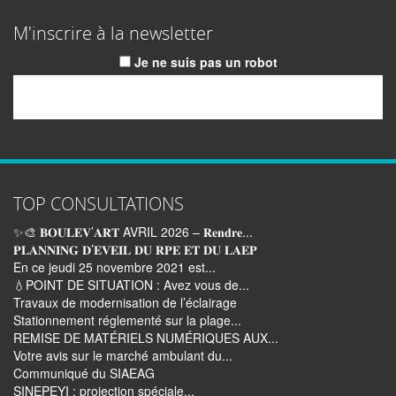
M'inscrire à la newsletter
Je ne suis pas un robot
Email
TOP CONSULTATIONS
✨🎨 𝐁𝐎𝐔𝐋𝐄𝐕’𝐀𝐑𝐓 AVRIL 2026 – 𝐑𝐞𝐧𝐝𝐫𝐞...
𝐏𝐋𝐀𝐍𝐍𝐈𝐍𝐆 𝐃’𝐄𝐕𝐄𝐈𝐋 𝐃𝐔 𝐑𝐏𝐄 𝐄𝐓 𝐃𝐔 𝐋𝐀𝐄𝐏
En ce jeudi 25 novembre 2021 est...
💧POINT DE SITUATION : Avez vous de...
Travaux de modernisation de l’éclairage
Stationnement réglementé sur la plage...
REMISE DE MATÉRIELS NUMÉRIQUES AUX...
Votre avis sur le marché ambulant du...
Communiqué du SIAEAG
SINEPEYI : projection spéciale...