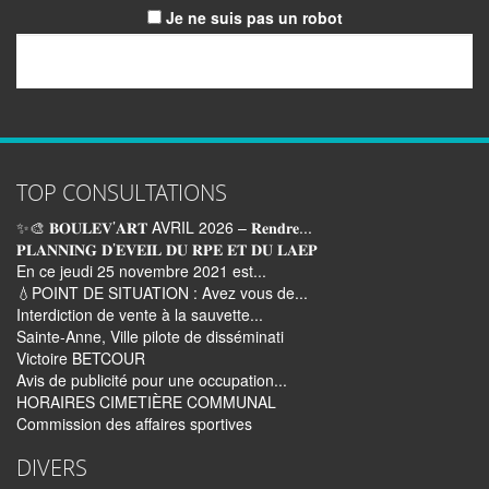
Je ne suis pas un robot
Email
TOP CONSULTATIONS
✨🎨 𝐁𝐎𝐔𝐋𝐄𝐕’𝐀𝐑𝐓 AVRIL 2026 – 𝐑𝐞𝐧𝐝𝐫𝐞...
𝐏𝐋𝐀𝐍𝐍𝐈𝐍𝐆 𝐃’𝐄𝐕𝐄𝐈𝐋 𝐃𝐔 𝐑𝐏𝐄 𝐄𝐓 𝐃𝐔 𝐋𝐀𝐄𝐏
En ce jeudi 25 novembre 2021 est...
💧POINT DE SITUATION : Avez vous de...
Interdiction de vente à la sauvette...
Sainte-Anne, Ville pilote de disséminati
Victoire BETCOUR
Avis de publicité pour une occupation...
HORAIRES CIMETIÈRE COMMUNAL
Commission des affaires sportives
DIVERS