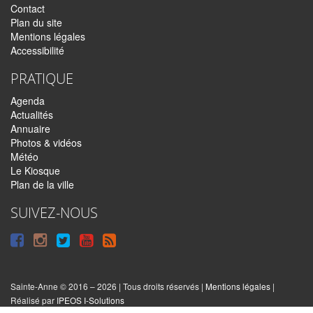
Contact
Plan du site
Mentions légales
Accessibilité
PRATIQUE
Agenda
Actualités
Annuaire
Photos & vidéos
Météo
Le Kiosque
Plan de la ville
SUIVEZ-NOUS
Suivre
Suivre
Suivre
Syndiquer
sur
sur
sur
tout
Facebook
Instagram
Twitter
le
Sainte-Anne © 2016 – 2026 | Tous droits réservés |
Mentions légales
|
|
Réalisé par
IPEOS I-Solutions
site
Réinitialiser