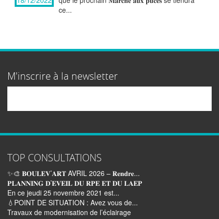
que le prochain 𝐌𝐚𝐫𝐜𝐡𝐞́ 𝐚𝐮𝐱 𝐩𝐮𝐜𝐞𝐬 se tiendra
ce...
M'inscrire à la newsletter
Email
TOP CONSULTATIONS
✨🎨 𝐁𝐎𝐔𝐋𝐄𝐕’𝐀𝐑𝐓 AVRIL 2026 – 𝐑𝐞𝐧𝐝𝐫𝐞...
𝐏𝐋𝐀𝐍𝐍𝐈𝐍𝐆 𝐃’𝐄𝐕𝐄𝐈𝐋 𝐃𝐔 𝐑𝐏𝐄 𝐄𝐓 𝐃𝐔 𝐋𝐀𝐄𝐏
En ce jeudi 25 novembre 2021 est...
💧POINT DE SITUATION : Avez vous de...
Travaux de modernisation de l’éclairage