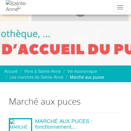
Affich
la
navig
Accueil
Vivre à Sainte-Anne
Vie économique
Les marchés de Sainte-Anne
Marché aux puces
Marché aux puces
Articles
MARCHÉ AUX PUCES :
fonctionnement,...