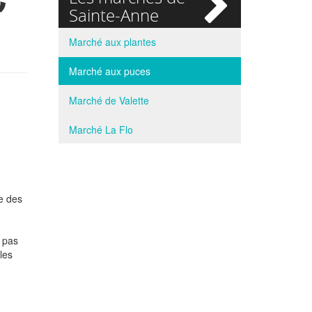
si
Sainte-Anne
Marché aux plantes
Marché aux puces
Marché de Valette
Marché La Flo
le des
: pas
les