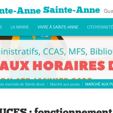
Sainte-Anne
Gua
S
LA MAIRIE
VIVRE À SAINTE-ANNE
CITOYENNET
Les marchés de Sainte-Anne
Marché aux puces
MARCHÉ AUX PUCE
ES : fonctionnement