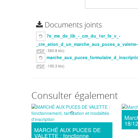
Documents joints
7e_me_de_lib_-_cm_du_1er_fe_v_-
_cre_ation_d_un_marche_aux_puces_a_valette-
(
PDF
-
560.8 kio
)
marche_aux_puces_formulaire_d_inscripti
(
PDF
-
195.3 kio
)
Consulter également
Marc
18/1
MARCHÉ AUX PUCES DE
VALETTE : fonctionne