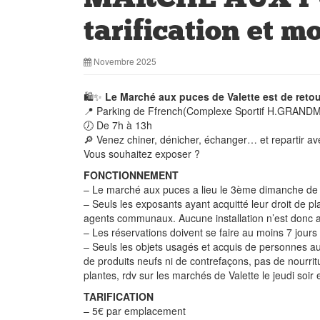
tarification et m
Novembre 2025
🛍️✨
Le Marché aux puces de Valette est de ret
📍 Parking de Ffrench(Complexe Sportif H.GRAND
🕖 De 7h à 13h
🔎 Venez chiner, dénicher, échanger… et repartir avec
Vous souhaitez exposer ?
FONCTIONNEMENT
– Le marché aux puces a lieu le 3ème dimanche de 
– Seuls les exposants ayant acquitté leur droit de p
agents communaux. Aucune installation n’est donc aut
– Les réservations doivent se faire au moins 7 jours
– Seuls les objets usagés et acquis de personnes au
de produits neufs ni de contrefaçons, pas de nourrit
plantes, rdv sur les marchés de Valette le jeudi soi
TARIFICATION
– 5€ par emplacement