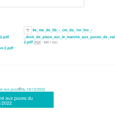
8e_me_de_lib_-_cm_du_1er_fev_-
2.pdf
_droit_de_place_sur_le_marche_aux_puces_de_vale
2.pdf
(
PDF
-
480.1 kio
)
on-2.pdf
hé aux puces du
2/2022