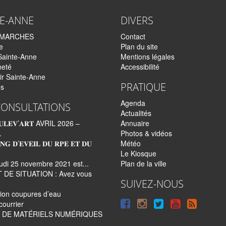
TE-ANNE
DIVERS
EMARCHES
Contact
e
Plan du site
Sainte-Anne
Mentions légales
neté
Accessibilité
ir Sainte-Anne
PRATIQUE
és
Agenda
CONSULTATIONS
Actualités
𝐋𝐄𝐕’𝐀𝐑𝐓 AVRIL 2026 –
Annuaire
.
Photos & vidéos
𝐍𝐆 𝐃’𝐄𝐕𝐄𝐈𝐋 𝐃𝐔 𝐑𝐏𝐄 𝐄𝐓 𝐃𝐔
Météo
Le Kiosque
udi 25 novembre 2021 est...
Plan de la ville
 DE SITUATION : Avez vous
SUIVEZ-NOUS
tion coupures d’eau
Suivre
Suivre
Suivre
Syndi
courrier
 DE MATÉRIELS NUMÉRIQUES
sur
sur
sur
tout