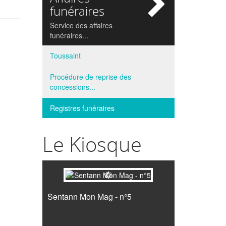
si
funéraires
Service des affaires
funéraires...
Toussaint
Procédure de reprise des
concessions...
Registres funéraires
Le Kiosque
Sentann Mon Mag - n°5