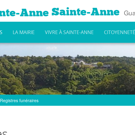
Sainte-Anne
Gua
S
LA MAIRIE
VIVRE À SAINTE-ANNE
CITOYENNET
Registres funéraires
es