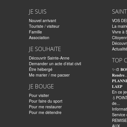
JE SUIS
SAIN
Nouvel arrivant
VOS D
Touriste / visiteur
La mairi
Famille
Vivre à 
Association
Citoyen
Découvr
JE SOUHAITE
Actualit
Découvrir Sainte-Anne
TOP 
Demander un acte d’état civil
Être hébergé
✨🎨 𝐁𝐎
Me marier / me pacser
𝐑𝐞𝐧𝐝𝐫𝐞..
𝐏𝐋𝐀𝐍𝐍
JE BOUGE
𝐋𝐀𝐄𝐏
En ce je
Pour visiter
💧POINT
Pour faire du sport
de...
Pour me restaurer
Informa
Pour me détendre
Service 
REMISE
AUX...