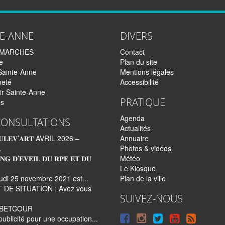
TE-ANNE
DIVERS
EMARCHES
Contact
e
Plan du site
Sainte-Anne
Mentions légales
neté
Accessibilité
ir Sainte-Anne
PRATIQUE
és
Agenda
CONSULTATIONS
Actualités
𝐋𝐄𝐕’𝐀𝐑𝐓 AVRIL 2026 –
Annuaire
.
Photos & vidéos
𝐍𝐆 𝐃’𝐄𝐕𝐄𝐈𝐋 𝐃𝐔 𝐑𝐏𝐄 𝐄𝐓 𝐃𝐔
Météo
Le Kiosque
udi 25 novembre 2021 est...
Plan de la ville
 DE SITUATION : Avez vous
SUIVEZ-NOUS
e BETCOUR
Suivre
Suivre
Suivre
Syndi
publicité pour une occupation...