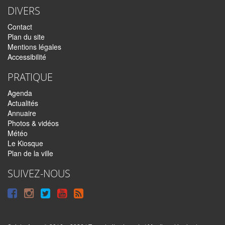
DIVERS
Contact
Plan du site
Mentions légales
Accessibilité
PRATIQUE
Agenda
Actualités
Annuaire
Photos & vidéos
Météo
Le Kiosque
Plan de la ville
SUIVEZ-NOUS
Suivre
Suivre
Suivre
Syndiquer
sur
sur
sur
tout
Facebook
Instagram
Twitter
le