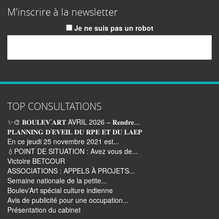
M'inscrire à la newsletter
Je ne suis pas un robot
Email
TOP CONSULTATIONS
✨🎨 𝐁𝐎𝐔𝐋𝐄𝐕’𝐀𝐑𝐓 AVRIL 2026 – 𝐑𝐞𝐧𝐝𝐫𝐞...
𝐏𝐋𝐀𝐍𝐍𝐈𝐍𝐆 𝐃’𝐄𝐕𝐄𝐈𝐋 𝐃𝐔 𝐑𝐏𝐄 𝐄𝐓 𝐃𝐔 𝐋𝐀𝐄𝐏
En ce jeudi 25 novembre 2021 est...
💧POINT DE SITUATION : Avez vous de...
Victoire BETCOUR
ASSOCIATIONS : APPELS À PROJETS...
Semaine nationale de la petite...
Boulev’Art spécial culture indienne
Avis de publicité pour une occupation...
Présentation du cabinet