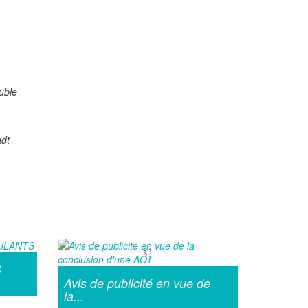
uble
adt
S
Avis de publicité en vue de
la...