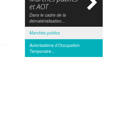
si
et AOT
Dans le cadre de la
dématérialisation...
Marchés publics
Autorisations d’Occupation
Temporaire...