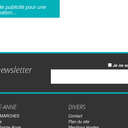
de publicité pour une
ation...
Je ne s
newsletter
Email
E-ANNE
DIVERS
EMARCHES
Contact
e
Plan du site
Sainte-Anne
Mentions légales