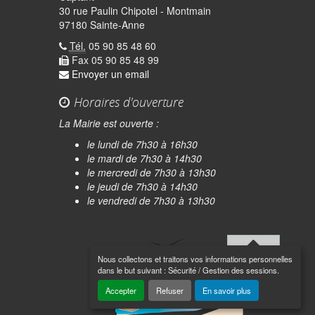
30 rue Paulin Chipotel - Montmain
97180 Sainte-Anne
Tél.
05 90 85 48 60
Fax 05 90 85 48 99
Envoyer un email
Horaires d'ouverture
La Mairie est ouverte :
le lundi de 7h30 à 16h30
le mardi de 7h30 à 14h30
le mercredi de 7h30 à 13h30
le jeudi de 7h30 à 14h30
quer
le vendredi de 7h30 à 13h30
Nous collectons et traitons vos informations personnelles
Haut de
dans le but suivant :
Sécurité / Gestion des sessions
.
page
Accepter
Refuser
En savoir plus