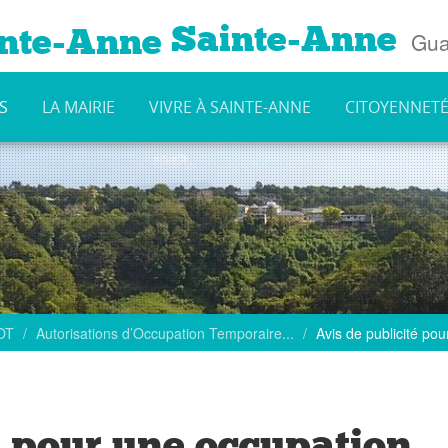
Sainte-Anne
Gua
S
LA MAIRIE
VIVRE À SAINTE-ANNE
CITOYENNET
AOT
Autorisations d’Occupation Temporaire...
Avis de publicité pou
é pour une occupation