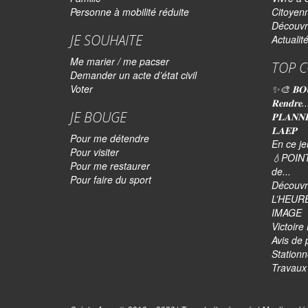
Personne à mobilité réduite
Citoyen
Découvr
JE SOUHAITE
Actualit
Me marier / me pacser
TOP C
Demander un acte d’état civil
Voter
✨🎨 𝐁𝐎
𝐑𝐞𝐧𝐝𝐫𝐞..
JE BOUGE
𝐏𝐋𝐀𝐍𝐍
𝐋𝐀𝐄𝐏
Pour me détendre
En ce je
Pour visiter
💧POINT
Pour me restaurer
de...
Pour faire du sport
Découvre
L’HEUR
IMAGE
Victoir
Avis de 
Stationn
Travaux 