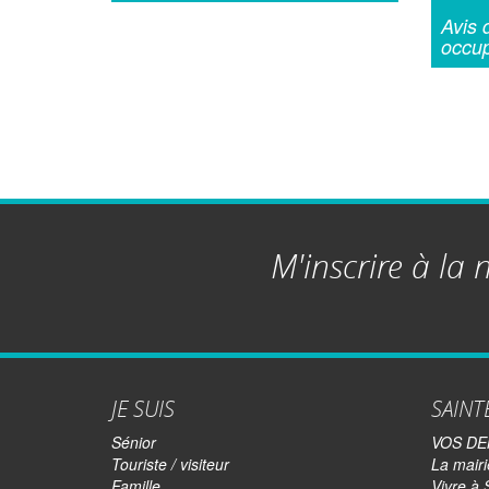
Avis 
occup
M'inscrire à la 
JE SUIS
SAINT
Sénior
VOS D
Touriste / visiteur
La mairi
Famille
Vivre à 