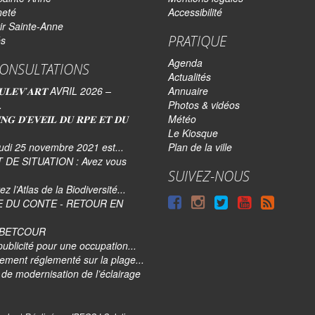
neté
Accessibilité
ir Sainte-Anne
PRATIQUE
és
Agenda
ONSULTATIONS
Actualités
𝐋𝐄𝐕’𝐀𝐑𝐓 AVRIL 2026 –
Annuaire
.
Photos & vidéos
𝐍𝐆 𝐃’𝐄𝐕𝐄𝐈𝐋 𝐃𝐔 𝐑𝐏𝐄 𝐄𝐓 𝐃𝐔
Météo
Le Kiosque
udi 25 novembre 2021 est...
Plan de la ville
 DE SITUATION : Avez vous
SUIVEZ-NOUS
z l’Atlas de la Biodiversité...
Suivre
Suivre
Suivre
Syndi
E DU CONTE - RETOUR EN
sur
sur
sur
tout
e BETCOUR
Facebook
Instagram
Twitter
le
publicité pour une occupation...
ement réglementé sur la plage...
site
de modernisation de l’éclairage
|