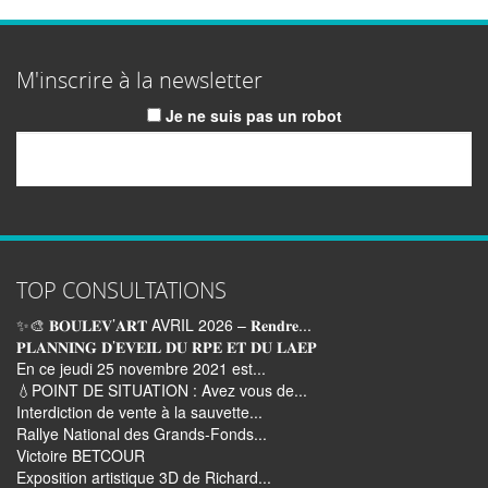
M'inscrire à la newsletter
Je ne suis pas un robot
Email
TOP CONSULTATIONS
✨🎨 𝐁𝐎𝐔𝐋𝐄𝐕’𝐀𝐑𝐓 AVRIL 2026 – 𝐑𝐞𝐧𝐝𝐫𝐞...
𝐏𝐋𝐀𝐍𝐍𝐈𝐍𝐆 𝐃’𝐄𝐕𝐄𝐈𝐋 𝐃𝐔 𝐑𝐏𝐄 𝐄𝐓 𝐃𝐔 𝐋𝐀𝐄𝐏
En ce jeudi 25 novembre 2021 est...
💧POINT DE SITUATION : Avez vous de...
Interdiction de vente à la sauvette...
Rallye National des Grands-Fonds...
Victoire BETCOUR
Exposition artistique 3D de Richard...