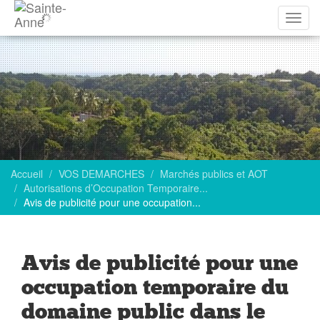
Affich
la
navig
Accueil
VOS DEMARCHES
Marchés publics et AOT
Autorisations d’Occupation Temporaire...
Avis de publicité pour une occupation...
Avis de publicité pour une
occupation temporaire du
domaine public dans le