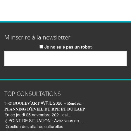
M'inscrire à la newsletter
Je ne suis pas un robot
Email
TOP CONSULTATIONS
✨🎨 𝐁𝐎𝐔𝐋𝐄𝐕’𝐀𝐑𝐓 AVRIL 2026 – 𝐑𝐞𝐧𝐝𝐫𝐞...
𝐏𝐋𝐀𝐍𝐍𝐈𝐍𝐆 𝐃’𝐄𝐕𝐄𝐈𝐋 𝐃𝐔 𝐑𝐏𝐄 𝐄𝐓 𝐃𝐔 𝐋𝐀𝐄𝐏
En ce jeudi 25 novembre 2021 est...
💧POINT DE SITUATION : Avez vous de...
Direction des affaires culturelles