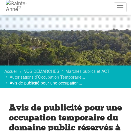
Affich
la
navig
Accueil
VOS DEMARCHES
Marchés publics et AOT
Autorisations d’Occupation Temporaire...
Avis de publicité pour une occupation...
Avis de publicité pour une
occupation temporaire du
domaine public réservés à