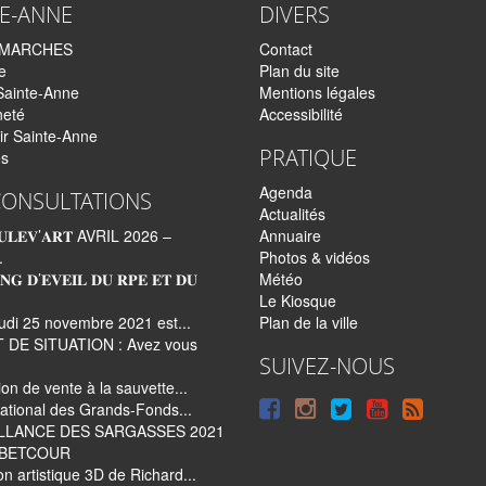
TE-ANNE
DIVERS
EMARCHES
Contact
e
Plan du site
Sainte-Anne
Mentions légales
neté
Accessibilité
ir Sainte-Anne
PRATIQUE
és
Agenda
CONSULTATIONS
Actualités
𝐋𝐄𝐕’𝐀𝐑𝐓 AVRIL 2026 –
Annuaire
.
Photos & vidéos
𝐍𝐆 𝐃’𝐄𝐕𝐄𝐈𝐋 𝐃𝐔 𝐑𝐏𝐄 𝐄𝐓 𝐃𝐔
Météo
Le Kiosque
udi 25 novembre 2021 est...
Plan de la ville
 DE SITUATION : Avez vous
SUIVEZ-NOUS
tion de vente à la sauvette...
Suivre
Suivre
Suivre
Syndi
ational des Grands-Fonds...
LLANCE DES SARGASSES 2021
sur
sur
sur
tout
e BETCOUR
Facebook
Instagram
Twitter
le
on artistique 3D de Richard...