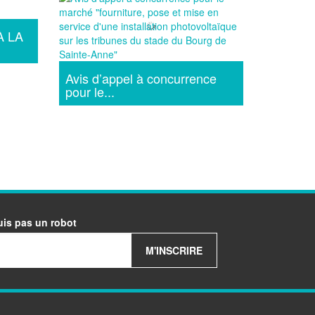
À LA
Avis d’appel à concurrence
pour le...
uis pas un robot
M'INSCRIRE