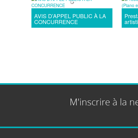
AVIS D’APPEL PUBLIC À LA
Prest
CONCURRENCE
artist
M'inscrire à la n