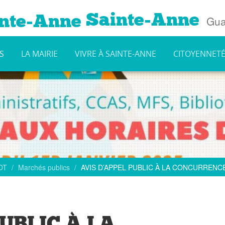
Sainte-Anne
Gua
S
LA MAIRIE
VIVRE À SAINTE-ANNE
CITOYENNET
AOT
Marchés publics
AVIS D’APPEL PUBLIC À LA CONCURRENC
UBLIC À LA