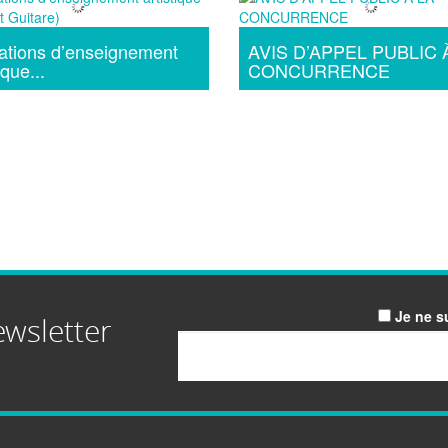
ations d’enseignement
AVIS D’APPEL PUBLIC 
ique...
CONCURRENCE
Je ne s
ewsletter
Email