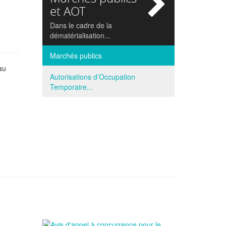
si
et AOT
Dans le cadre de la
dématérialisation...
Marchés publics
au
Autorisations d’Occupation
Temporaire...