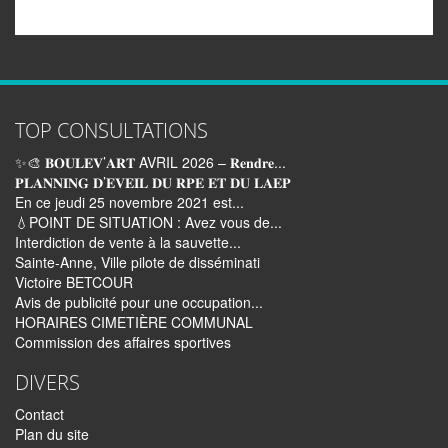
TOP CONSULTATIONS
✨🎨 𝐁𝐎𝐔𝐋𝐄𝐕’𝐀𝐑𝐓 AVRIL 2026 – 𝐑𝐞𝐧𝐝𝐫𝐞...
𝐏𝐋𝐀𝐍𝐍𝐈𝐍𝐆 𝐃’𝐄𝐕𝐄𝐈𝐋 𝐃𝐔 𝐑𝐏𝐄 𝐄𝐓 𝐃𝐔 𝐋𝐀𝐄𝐏
En ce jeudi 25 novembre 2021 est...
💧POINT DE SITUATION : Avez vous de...
Interdiction de vente à la sauvette...
Sainte-Anne, Ville pilote de disséminati
Victoire BETCOUR
Avis de publicité pour une occupation...
HORAIRES CIMETIÈRE COMMUNAL
Commission des affaires sportives
DIVERS
Contact
Plan du site