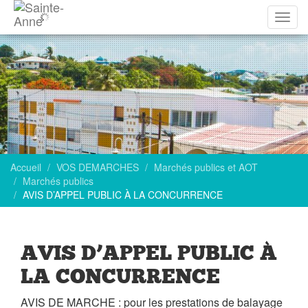
Affich
la
navig
Accueil
VOS DEMARCHES
Marchés publics et AOT
Marchés publics
AVIS D’APPEL PUBLIC À LA CONCURRENCE
AVIS D’APPEL PUBLIC À
LA CONCURRENCE
AVIS DE MARCHE : pour les prestations de balayage