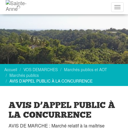
Affich
la
navig
Accueil
VOS DEMARCHES
Marchés publics et AOT
Marchés publics
AVIS D’APPEL PUBLIC À LA CONCURRENCE
AVIS D’APPEL PUBLIC À
LA CONCURRENCE
AVIS DE MARCHE : Marché relatif à la maîtrise