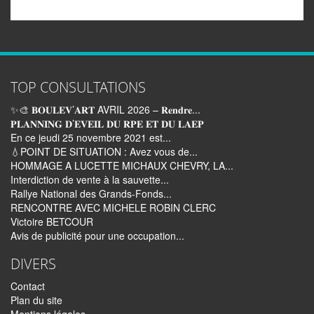
TOP CONSULTATIONS
✨🎨 𝐁𝐎𝐔𝐋𝐄𝐕’𝐀𝐑𝐓 AVRIL 2026 – 𝐑𝐞𝐧𝐝𝐫𝐞...
𝐏𝐋𝐀𝐍𝐍𝐈𝐍𝐆 𝐃’𝐄𝐕𝐄𝐈𝐋 𝐃𝐔 𝐑𝐏𝐄 𝐄𝐓 𝐃𝐔 𝐋𝐀𝐄𝐏
En ce jeudi 25 novembre 2021 est...
💧POINT DE SITUATION : Avez vous de...
HOMMAGE A LUCETTE MICHAUX CHEVRY, LA...
Interdiction de vente à la sauvette...
Rallye National des Grands-Fonds...
RENCONTRE AVEC MICHELE ROBIN CLERC
Victoire BETCOUR
Avis de publicité pour une occupation...
DIVERS
Contact
Plan du site