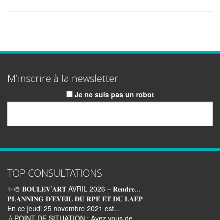
M'inscrire à la newsletter
Je ne suis pas un robot
Email
TOP CONSULTATIONS
✨🎨 𝐁𝐎𝐔𝐋𝐄𝐕’𝐀𝐑𝐓 AVRIL 2026 – 𝐑𝐞𝐧𝐝𝐫𝐞...
𝐏𝐋𝐀𝐍𝐍𝐈𝐍𝐆 𝐃’𝐄𝐕𝐄𝐈𝐋 𝐃𝐔 𝐑𝐏𝐄 𝐄𝐓 𝐃𝐔 𝐋𝐀𝐄𝐏
En ce jeudi 25 novembre 2021 est...
💧POINT DE SITUATION : Avez vous de...