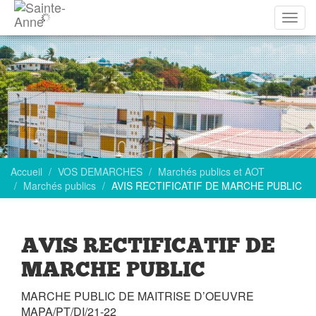
Affich
la
navig
Accueil
VOS DEMARCHES
Marchés publics et AOT
Marchés publics
AVIS RECTIFICATIF DE MARCHE PUBLIC
AVIS RECTIFICATIF DE
MARCHE PUBLIC
MARCHE PUBLIC DE MAITRISE D’OEUVRE
MAPA/PT/DI/21-22