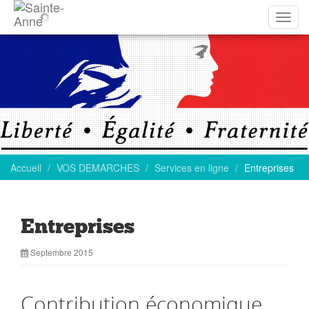
Affich
la
navig
Accueil
VOS DEMARCHES
Services en ligne
Entreprises
Entreprises
Septembre 2015
Contribution économique