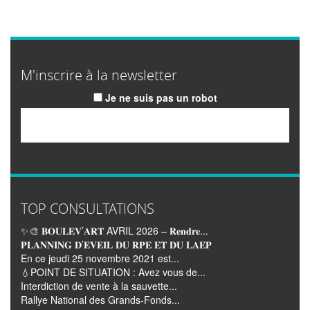
M'inscrire à la newsletter
Je ne suis pas un robot
Email
TOP CONSULTATIONS
✨🎨 𝐁𝐎𝐔𝐋𝐄𝐕’𝐀𝐑𝐓 AVRIL 2026 – 𝐑𝐞𝐧𝐝𝐫𝐞...
𝐏𝐋𝐀𝐍𝐍𝐈𝐍𝐆 𝐃’𝐄𝐕𝐄𝐈𝐋 𝐃𝐔 𝐑𝐏𝐄 𝐄𝐓 𝐃𝐔 𝐋𝐀𝐄𝐏
En ce jeudi 25 novembre 2021 est...
💧POINT DE SITUATION : Avez vous de...
Interdiction de vente à la sauvette...
Rallye National des Grands-Fonds...