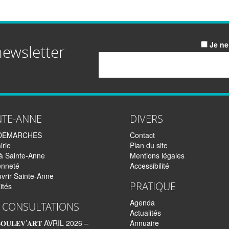
Je ne
newsletter
Email
NTE-ANNE
DIVERS
DEMARCHES
Contact
irie
Plan du site
 à Sainte-Anne
Mentions légales
enneté
Accessibilité
vrir Sainte-Anne
PRATIQUE
ités
Agenda
 CONSULTATIONS
Actualités
𝐎𝐔𝐋𝐄𝐕’𝐀𝐑𝐓 AVRIL 2026 –
Annuaire