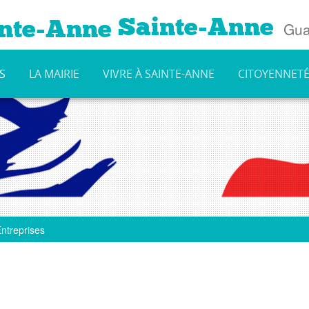
Sainte-Anne
Gua
S
LA MAIRIE
VIVRE À SAINTE-ANNE
CITOYENNET
ntreprises