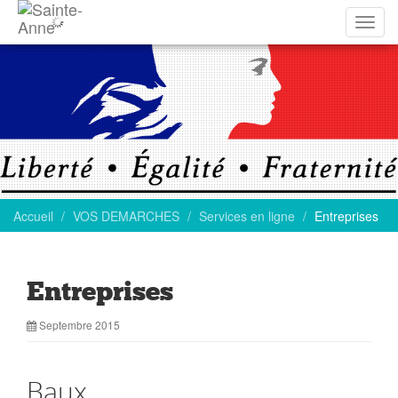
Affich
la
navig
Accueil
VOS DEMARCHES
Services en ligne
Entreprises
Entreprises
Septembre 2015
Baux