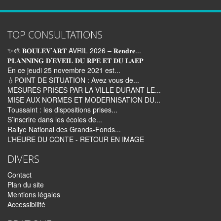
TOP CONSULTATIONS
✨🎨 𝐁𝐎𝐔𝐋𝐄𝐕’𝐀𝐑𝐓 AVRIL 2026 – 𝐑𝐞𝐧𝐝𝐫𝐞...
𝐏𝐋𝐀𝐍𝐍𝐈𝐍𝐆 𝐃’𝐄𝐕𝐄𝐈𝐋 𝐃𝐔 𝐑𝐏𝐄 𝐄𝐓 𝐃𝐔 𝐋𝐀𝐄𝐏
En ce jeudi 25 novembre 2021 est...
💧POINT DE SITUATION : Avez vous de...
MESURES PRISES PAR LA VILLE DURANT LE...
MISE AUX NORMES ET MODERNISATION DU...
Toussaint : les dispositions prises...
S’inscrire dans les écoles de...
Rallye National des Grands-Fonds...
L’HEURE DU CONTE - RETOUR EN IMAGE
DIVERS
Contact
Plan du site
Mentions légales
Accessibilité