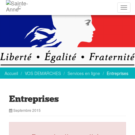
Affich
la
navig
Accueil
VOS DEMARCHES
Services en ligne
Entreprises
Entreprises
Septembre 2015