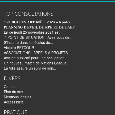
TOP CONSULTATIONS
✨🎨 𝐁𝐎𝐔𝐋𝐄𝐕’𝐀𝐑𝐓 AVRIL 2026 – 𝐑𝐞𝐧𝐝𝐫𝐞...
𝐏𝐋𝐀𝐍𝐍𝐈𝐍𝐆 𝐃’𝐄𝐕𝐄𝐈𝐋 𝐃𝐔 𝐑𝐏𝐄 𝐄𝐓 𝐃𝐔 𝐋𝐀𝐄𝐏
En ce jeudi 25 novembre 2021 est...
💧POINT DE SITUATION : Avez vous de...
S’inscrire dans les écoles de...
Victoire BETCOUR
ASSOCIATIONS : APPELS À PROJETS...
Avis de publicité pour une occupation...
Un nouveau match de Nations League...
La Ville assure un suivi de son...
DIVERS
Contact
Plan du site
Mentions légales
Accessibilité
PRATIQUE