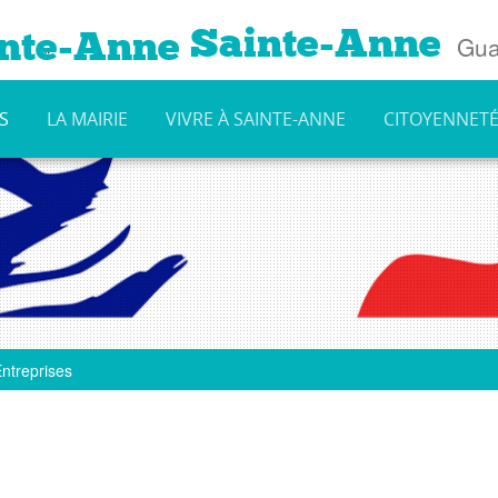
Sainte-Anne
Gua
S
LA MAIRIE
VIVRE À SAINTE-ANNE
CITOYENNET
ntreprises