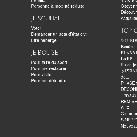
Personne à mobilité réduite
Citoyen
Découvr
JE SOUHAITE
Actualit
Voter
TOP 
Demander un acte d’état civil
Être hébergé
✨🎨 𝐁𝐎
𝐑𝐞𝐧𝐝𝐫𝐞..
JE BOUGE
𝐏𝐋𝐀𝐍𝐍
𝐋𝐀𝐄𝐏
Pour faire du sport
En ce je
Pour me restaurer
💧POINT
Pour visiter
de...
Pour me détendre
PHASE 
DÉCON
Travaux 
REMISE
AUX...
Commun
SINEPEYI
Nouveaut