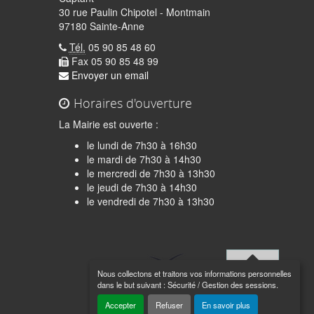
30 rue Paulin Chipotel - Montmain
97180 Sainte-Anne
Tél.
05 90 85 48 60
Fax 05 90 85 48 99
Envoyer un email
Horaires d'ouverture
La Mairie est ouverte :
le lundi de 7h30 à 16h30
le mardi de 7h30 à 14h30
le mercredi de 7h30 à 13h30
le jeudi de 7h30 à 14h30
quer
le vendredi de 7h30 à 13h30
Nous collectons et traitons vos informations personnelles
Haut de
dans le but suivant :
Sécurité / Gestion des sessions
.
page
Accepter
Refuser
En savoir plus