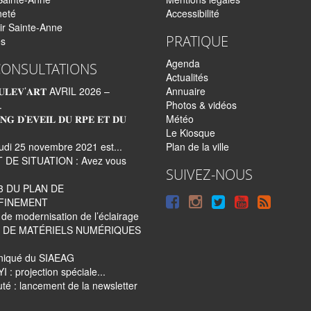
neté
Accessibilité
ir Sainte-Anne
PRATIQUE
és
Agenda
CONSULTATIONS
Actualités
𝐋𝐄𝐕’𝐀𝐑𝐓 AVRIL 2026 –
Annuaire
.
Photos & vidéos
𝐍𝐆 𝐃’𝐄𝐕𝐄𝐈𝐋 𝐃𝐔 𝐑𝐏𝐄 𝐄𝐓 𝐃𝐔
Météo
Le Kiosque
udi 25 novembre 2021 est...
Plan de la ville
 DE SITUATION : Avez vous
SUIVEZ-NOUS
3 DU PLAN DE
Suivre
Suivre
Suivre
Syndi
FINEMENT
de modernisation de l’éclairage
sur
sur
sur
tout
 DE MATÉRIELS NUMÉRIQUES
Facebook
Instagram
Twitter
le
iqué du SIAEAG
site
 : projection spéciale...
é : lancement de la newsletter