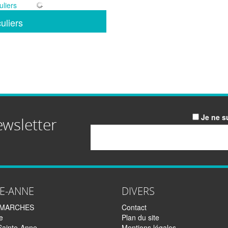
uliers
Je ne s
ewsletter
Email
TE-ANNE
DIVERS
EMARCHES
Contact
e
Plan du site
Sainte-Anne
Mentions légales