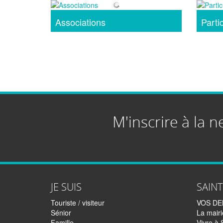
Associations
Partic
M'inscrire à la n
JE SUIS
SAIN
Touriste / visiteur
VOS D
Sénior
La mairi
Famille
Vivre à 