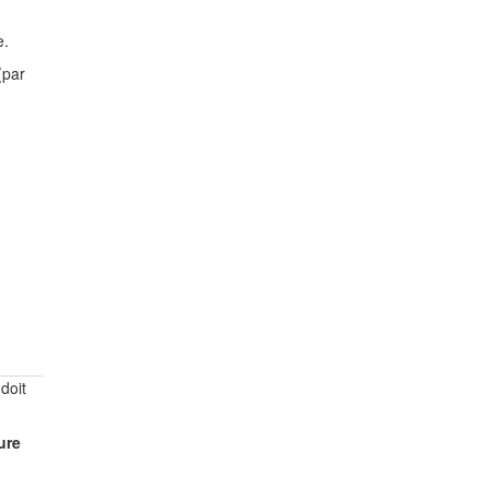
e.
(par
 doit
ure