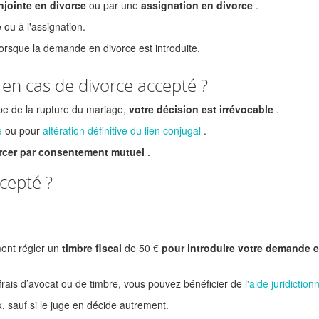
njointe en divorce
ou par une
assignation en divorce
.
 ou à l'assignation.
orsque la demande en divorce est introduite.
en cas de divorce accepté ?
pe de la rupture du mariage,
votre décision est irrévocable
.
e
ou pour
altération définitive du lien conjugal
.
orcer par consentement mutuel
.
ccepté ?
ent régler un
timbre fiscal
de
50 €
pour introduire votre demande 
frais d’avocat ou de timbre, vous pouvez bénéficier de
l'aide juridiction
, sauf si le juge en décide autrement.