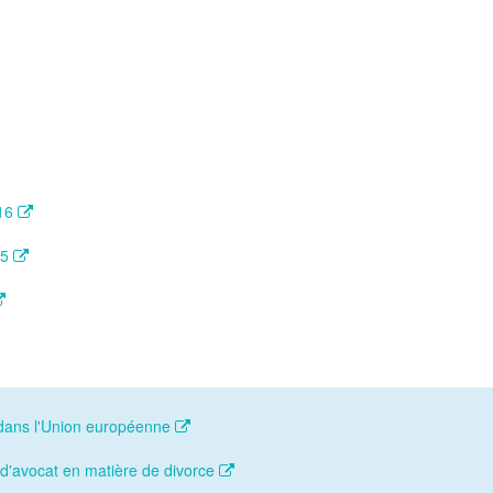
116
25
é dans l'Union européenne
 d'avocat en matière de divorce