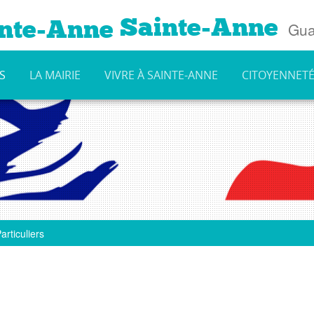
Sainte-Anne
Gua
S
LA MAIRIE
VIVRE À SAINTE-ANNE
CITOYENNET
articuliers