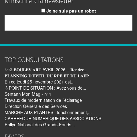
M'inscrire à la newsletter
Je ne suis pas un robot
Email
TOP CONSULTATIONS
✨🎨 𝐁𝐎𝐔𝐋𝐄𝐕’𝐀𝐑𝐓 AVRIL 2026 – 𝐑𝐞𝐧𝐝𝐫𝐞...
𝐏𝐋𝐀𝐍𝐍𝐈𝐍𝐆 𝐃’𝐄𝐕𝐄𝐈𝐋 𝐃𝐔 𝐑𝐏𝐄 𝐄𝐓 𝐃𝐔 𝐋𝐀𝐄𝐏
En ce jeudi 25 novembre 2021 est...
💧POINT DE SITUATION : Avez vous de...
Sentann Mon Mag - n°4
Travaux de modernisation de l’éclairage
Direction Générale des Services
MARCHÉ AUX PLANTES : fonctionnement,...
CARREFOUR NUMÉRIQUE DES ASSOCIATIONS
Rallye National des Grands-Fonds...
DIVERS