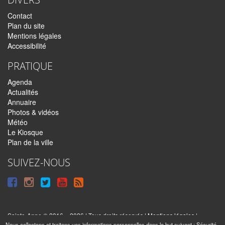
Contact
Plan du site
Mentions légales
Accessibilité
PRATIQUE
Agenda
Actualités
Annuaire
Photos & vidéos
Météo
Le Kiosque
Plan de la ville
SUIVEZ-NOUS
Suivre
Suivre
Suivre
Syndiquer
sur
sur
sur
tout
Facebook
Instagram
Twitter
le
Sainte-Anne © 2016 – 2026 | Tous droits réservés |
Mentions légales
|
|
Nous collectons et traitons vos informations personnelles dans le but suivant :
Sécurité