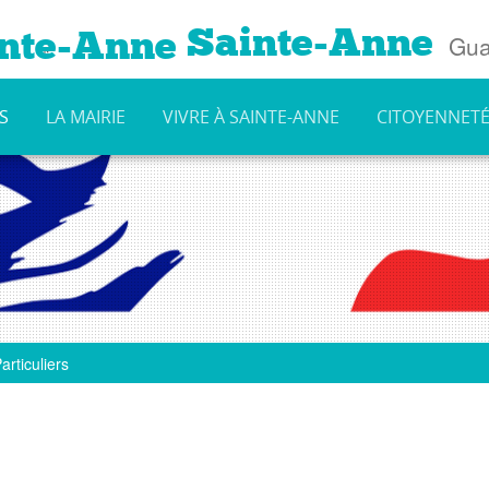
Sainte-Anne
Gua
S
LA MAIRIE
VIVRE À SAINTE-ANNE
CITOYENNET
articuliers