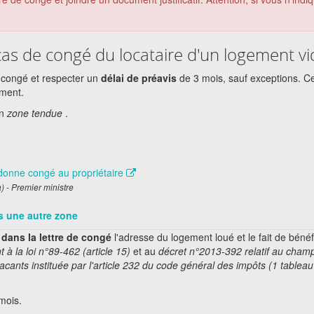
 cas de congé du locataire d'un logement vi
 congé et respecter un
délai de préavis
de 3 mois, sauf exceptions. C
ment.
n
zone tendue
.
i donne congé au propriétaire
a) - Premier ministre
 une autre zone
 dans la lettre de congé
l'adresse du logement loué et le fait de bénéf
à la loi n°89-462 (article 15)
et au
décret n°2013-392 relatif au cham
acants instituée par l'article 232 du code général des impôts (1 tablea
 mois.