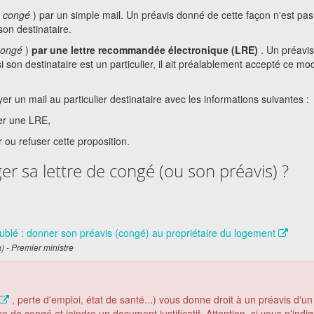
e congé
) par un simple mail. Un préavis donné de cette façon n'est pas
son destinataire.
congé
)
par une lettre recommandée électronique (LRE)
. Un préavis
i son destinataire est un particulier, il ait préalablement accepté ce mo
r un mail au particulier destinataire avec les informations suivantes :
er une LRE,
r ou refuser cette proposition.
er sa lettre de congé (ou son préavis) ?
eublé : donner son préavis (congé) au propriétaire du logement
a) - Premier ministre
, perte d'emploi, état de santé...) vous donne droit à un préavis d'un
e de congé et joindre un document justificatif. Attention, si vous n'indi