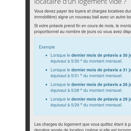
locataire d'un logement vide ?
Vous devez payer les loyers et charges locatives dura
immobilière) signe un nouveau bail avec un autre lo
Si votre préavis prend fin en cours de mois, le mon
proportionnel au nombre de jours où vous avez dis
Exemple
Lorsque le
dernier mois de préavis a 30 j
e
équivaut à 5/30
du montant mensuel.
Lorsque le
dernier mois de préavis a 31 j
e
équivaut à 5/31
du montant mensuel.
Lorsque le
dernier mois de préavis a 28 j
e
équivaut à 5/28
du montant mensuel.
Lorsque le
dernier mois de préavis a 29 j
e
équivaut à 5/29
du montant mensuel.
Les charges du logement que vous quittez étant à p
dernière année de location (même si elle est incompl