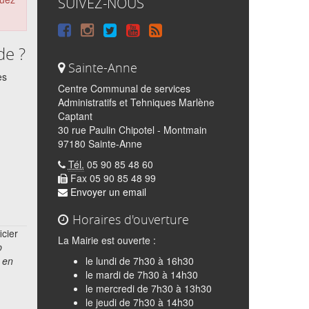
SUIVEZ-NOUS
Suivre
Suivre
Suivre
Syndiquer
sur
sur
sur
tout
de ?
Sainte-Anne
Facebook
Instagram
Twitter
le
es
Centre Communal de services
site
Administratifs et Tehniques Marlène
Captant
30 rue Paulin Chipotel - Montmain
97180 Sainte-Anne
Tél.
05 90 85 48 60
Fax 05 90 85 48 99
Envoyer un email
Horaires d'ouverture
icier
La Mairie est ouverte :
p
u en
le lundi de 7h30 à 16h30
le mardi de 7h30 à 14h30
le mercredi de 7h30 à 13h30
le jeudi de 7h30 à 14h30