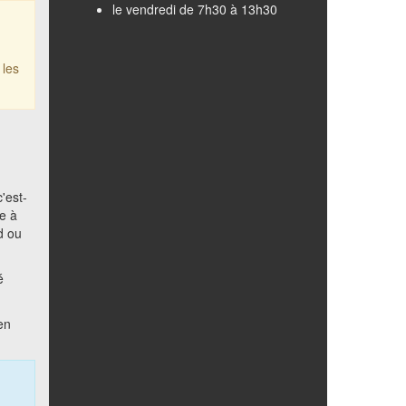
le vendredi de 7h30 à 13h30
 les
c'est-
e à
d ou
é
 en