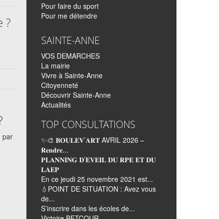
Pour faire du sport
Pour me détendre
e ?
SAINTE-ANNE
VOS DEMARCHES
La mairie
Vivre à Sainte-Anne
Citoyenneté
Découvrir Sainte-Anne
Actualités
?
TOP CONSULTATIONS
) par
✨🎨 𝐁𝐎𝐔𝐋𝐄𝐕’𝐀𝐑𝐓 AVRIL 2026 –
𝐑𝐞𝐧𝐝𝐫𝐞...
𝐏𝐋𝐀𝐍𝐍𝐈𝐍𝐆 𝐃’𝐄𝐕𝐄𝐈𝐋 𝐃𝐔 𝐑𝐏𝐄 𝐄𝐓 𝐃𝐔
𝐋𝐀𝐄𝐏
En ce jeudi 25 novembre 2021 est...
💧POINT DE SITUATION : Avez vous
de...
S’inscrire dans les écoles de...
Victoire BETCOUR