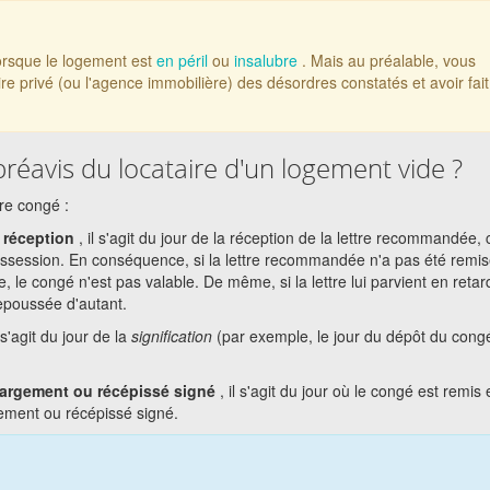
lorsque le logement est
en péril
ou
insalubre
. Mais au préalable, vous
aire privé (ou l'agence immobilière) des désordres constatés et avoir fait
préavis du locataire d'un logement vide ?
re congé :
 réception
, il s'agit du jour de la réception de la lettre recommandée, 
possession. En conséquence, si la lettre recommandée n'a pas été remis
, le congé n'est pas valable. De même, si la lettre lui parvient en retar
 repoussée d'autant.
l s'agit du jour de la
signification
(par exemple, le jour du dépôt du cong
margement ou récépissé signé
, il s'agit du jour où le congé est remis
ement ou récépissé signé.