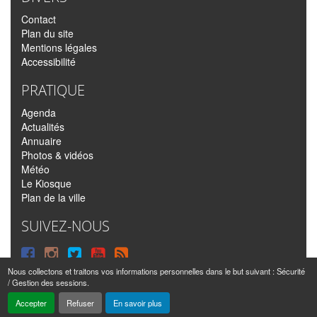
Contact
Plan du site
Mentions légales
Accessibilité
PRATIQUE
Agenda
Actualités
Annuaire
Photos & vidéos
Météo
Le Kiosque
Plan de la ville
SUIVEZ-NOUS
Suivre
Suivre
Suivre
Syndiquer
sur
sur
sur
tout
Nous collectons et traitons vos informations personnelles dans le but suivant :
Sécurité
/ Gestion des sessions
.
Facebook
Instagram
Twitter
le
Sainte-Anne © 2016 – 2026 | Tous droits réservés |
Mentions légales
|
Accepter
Refuser
En savoir plus
|
Réalisé par
IPEOS I-Solutions