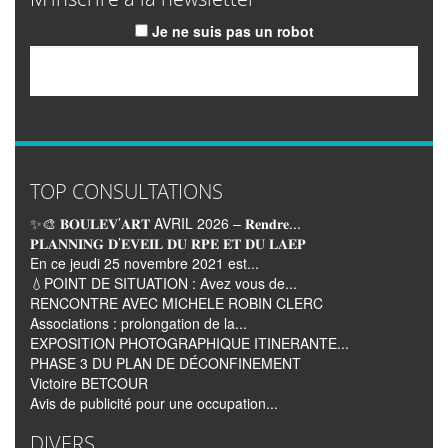
Je ne suis pas un robot
Email
TOP CONSULTATIONS
✨🎨 𝐁𝐎𝐔𝐋𝐄𝐕’𝐀𝐑𝐓 AVRIL 2026 – 𝐑𝐞𝐧𝐝𝐫𝐞...
𝐏𝐋𝐀𝐍𝐍𝐈𝐍𝐆 𝐃’𝐄𝐕𝐄𝐈𝐋 𝐃𝐔 𝐑𝐏𝐄 𝐄𝐓 𝐃𝐔 𝐋𝐀𝐄𝐏
En ce jeudi 25 novembre 2021 est...
💧POINT DE SITUATION : Avez vous de...
RENCONTRE AVEC MICHELE ROBIN CLERC
Associations : prolongation de la...
EXPOSITION PHOTOGRAPHIQUE ITINERANTE...
PHASE 3 DU PLAN DE DÉCONFINEMENT
Victoire BETCOUR
Avis de publicité pour une occupation...
DIVERS