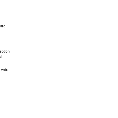
otre
ception
al
 votre