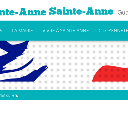
Sainte-Anne
Gua
S
LA MAIRIE
VIVRE À SAINTE-ANNE
CITOYENNET
articuliers