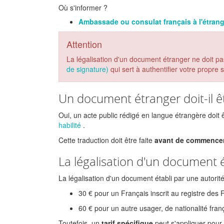
Où s'informer ?
Ambassade ou consulat français à l'étran
Attention
La légalisation d'un document étranger ne doit p
de signature)
qui sert à authentifier votre propre
Un document étranger doit-il êtr
Oui, un acte public rédigé en langue étrangère doi
habilité
.
Cette traduction doit être faite
avant de commencer 
La légalisation d'un document é
La légalisation d'un document établi par une autorité
30 €
pour un Français inscrit au registre des 
60 €
pour un autre usager, de nationalité fran
Toutefois, un
tarif spécifique
peut s'appliquer pour 