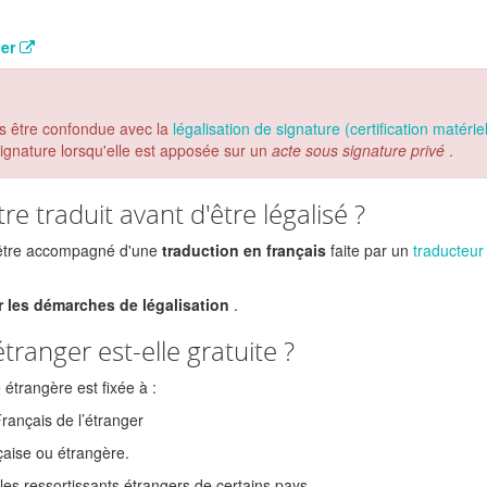
ger
as être confondue avec la
légalisation de signature (certification matérie
 signature lorsqu'elle est apposée sur un
acte sous signature privé
.
e traduit avant d'être légalisé ?
t être accompagné d'une
traduction en français
faite par un
traducteur
les démarches de légalisation
.
tranger est-elle gratuite ?
 étrangère est fixée à :
Français de l’étranger
çaise ou étrangère.
les ressortissants étrangers de certains pays.