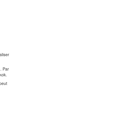
liser
. Par
kok.
peut