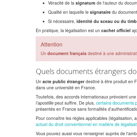
Véracité de la
signature
de l'auteur du docu
Qualité en laquelle le
signataire
du document
Si nécessaire,
identité du sceau ou du timb
En pratique, la légalisation est un
cachet officiel
aj
Attention
Un
document français
destiné à une administrati
Quels documents étrangers doiv
Un
acte public étranger
destiné à être produit en 
dans une université en France.
Toutefois, des accords internationaux prévoient une
l’apostille
peut suffire. De plus,
certains documents 
présentés en France sans formalités d’authentificat
Pour connaître les règles applicables (légalisation, a
actuel du droit conventionnel en matière de légalisa
Vous pouvez aussi vous renseigner auprès de l'amba