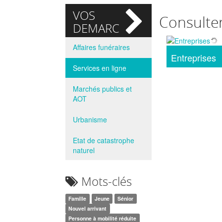
VOS
Consulte
DEMARCHES
Affaires funéraires
Entreprises
Services en ligne
Marchés publics et
AOT
Urbanisme
Etat de catastrophe
naturel
Mots-clés
Famille
Jeune
Sénior
Nouvel arrivant
Personne à mobilité réduite