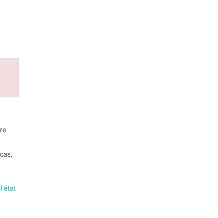
ire
 cas,
l'état