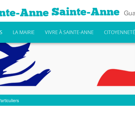
Sainte-Anne
Gua
S
LA MAIRIE
VIVRE À SAINTE-ANNE
CITOYENNET
articuliers