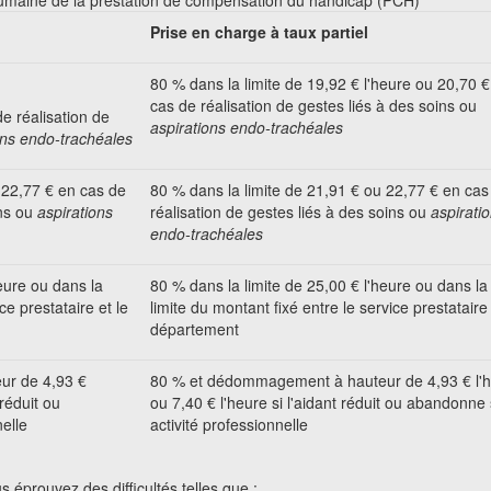
humaine de la prestation de compensation du handicap (PCH)
Prise en charge à taux partiel
80 %
dans la limite de
19,92 €
l'heure ou
20,70 €
cas de réalisation de gestes liés à des soins ou
e réalisation de
aspirations endo-trachéales
ons endo-trachéales
22,77 €
en cas de
80 %
dans la limite de
21,91 €
ou
22,77 €
en cas
ns ou
aspirations
réalisation de gestes liés à des soins ou
aspirati
endo-trachéales
eure ou dans la
80 %
dans la limite de
25,00 €
l'heure ou dans la
ce prestataire et le
limite du montant fixé entre le service prestataire 
département
ur de
4,93 €
80 %
et dédommagement à hauteur de
4,93 €
l'
 réduit ou
ou
7,40 €
l'heure si l'aidant réduit ou abandonne
elle
activité professionnelle
us éprouvez des difficultés telles que :