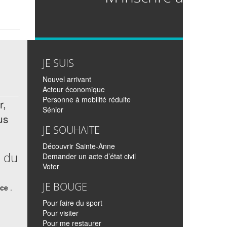
si
JE SUIS
Nouvel arrivant
Acteur économique
Personne à mobilité réduite
r,
Sénior
us
JE SOUHAITE
Découvrir Sainte-Anne
n du
Demander un acte d’état civil
Voter
JE BOUGE
nce
.
Pour faire du sport
Pour visiter
Pour me restaurer