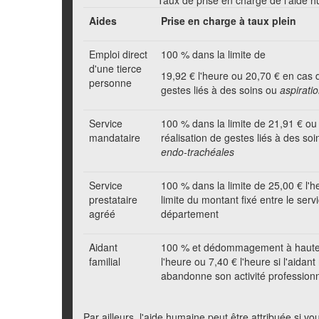
Taux de prise en charge de l'aide 
Aides
Prise en charge à taux plein
Emploi direct
100 %
dans la limite de
d'une tierce
19,92 €
l'heure ou
20,70 €
en cas d
personne
gestes liés à des soins ou
aspirati
Service
100 %
dans la limite de
21,91 €
ou
mandataire
réalisation de gestes liés à des soi
endo-trachéales
Service
100 %
dans la limite de
25,00 €
l'h
prestataire
limite du montant fixé entre le servi
agréé
département
Aidant
100 %
et dédommagement à haute
familial
l'heure ou
7,40 €
l'heure si l'aidant
abandonne son activité professionn
Par ailleurs, l'aide humaine peut être attribuée si vo