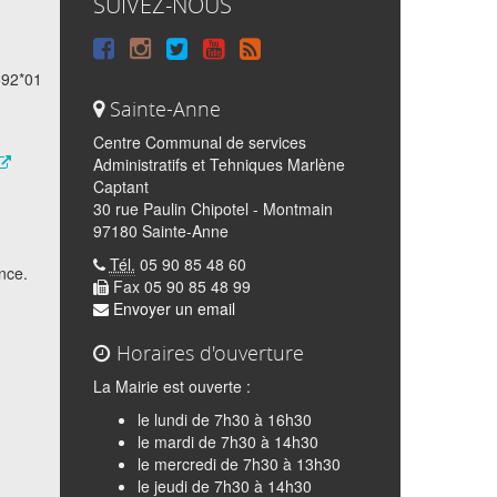
SUIVEZ-NOUS
Suivre
Suivre
Suivre
Syndiquer
sur
sur
sur
tout
692*01
Sainte-Anne
Facebook
Instagram
Twitter
le
Centre Communal de services
site
Administratifs et Tehniques Marlène
Captant
30 rue Paulin Chipotel - Montmain
97180 Sainte-Anne
Tél.
05 90 85 48 60
nce.
Fax 05 90 85 48 99
Envoyer un email
Horaires d'ouverture
La Mairie est ouverte :
le lundi de 7h30 à 16h30
le mardi de 7h30 à 14h30
le mercredi de 7h30 à 13h30
le jeudi de 7h30 à 14h30