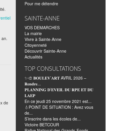
Pour me détendre
ité.
SAINTE-ANNE
entiel
VOS DEMARCHES
La mairie
1 an.
Vivre à Sainte-Anne
Citoyenneté
Découvrir Sainte-Anne
Actualités
TOP CONSULTATIONS
✨🎨 𝐁𝐎𝐔𝐋𝐄𝐕’𝐀𝐑𝐓 AVRIL 2026 –
𝐑𝐞𝐧𝐝𝐫𝐞...
𝐏𝐋𝐀𝐍𝐍𝐈𝐍𝐆 𝐃’𝐄𝐕𝐄𝐈𝐋 𝐃𝐔 𝐑𝐏𝐄 𝐄𝐓 𝐃𝐔
𝐋𝐀𝐄𝐏
En ce jeudi 25 novembre 2021 est...
ux de
💧POINT DE SITUATION : Avez vous
de...
S’inscrire dans les écoles de...
Victoire BETCOUR
Rallye National des Grands-Fonds...