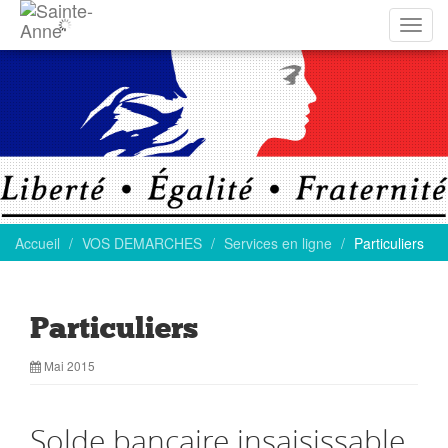
Affich
la
navig
Accueil
VOS DEMARCHES
Services en ligne
Particuliers
Particuliers
Mai 2015
Solde bancaire insaisissable