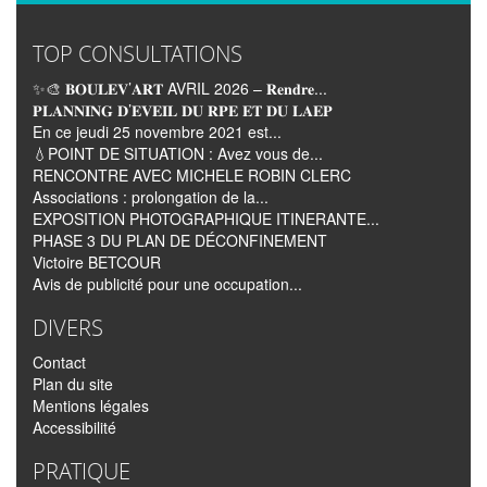
TOP CONSULTATIONS
✨🎨 𝐁𝐎𝐔𝐋𝐄𝐕’𝐀𝐑𝐓 AVRIL 2026 – 𝐑𝐞𝐧𝐝𝐫𝐞...
𝐏𝐋𝐀𝐍𝐍𝐈𝐍𝐆 𝐃’𝐄𝐕𝐄𝐈𝐋 𝐃𝐔 𝐑𝐏𝐄 𝐄𝐓 𝐃𝐔 𝐋𝐀𝐄𝐏
En ce jeudi 25 novembre 2021 est...
💧POINT DE SITUATION : Avez vous de...
RENCONTRE AVEC MICHELE ROBIN CLERC
Associations : prolongation de la...
EXPOSITION PHOTOGRAPHIQUE ITINERANTE...
PHASE 3 DU PLAN DE DÉCONFINEMENT
Victoire BETCOUR
Avis de publicité pour une occupation...
DIVERS
Contact
Plan du site
Mentions légales
Accessibilité
PRATIQUE