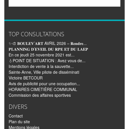
TOP CONSULTATIONS
✨🎨 𝐁𝐎𝐔𝐋𝐄𝐕’𝐀𝐑𝐓 AVRIL 2026 – 𝐑𝐞𝐧𝐝𝐫𝐞...
𝐏𝐋𝐀𝐍𝐍𝐈𝐍𝐆 𝐃’𝐄𝐕𝐄𝐈𝐋 𝐃𝐔 𝐑𝐏𝐄 𝐄𝐓 𝐃𝐔 𝐋𝐀𝐄𝐏
En ce jeudi 25 novembre 2021 est...
💧POINT DE SITUATION : Avez vous de...
Interdiction de vente à la sauvette...
Sainte-Anne, Ville pilote de disséminati
Victoire BETCOUR
Avis de publicité pour une occupation...
HORAIRES CIMETIÈRE COMMUNAL
Commission des affaires sportives
DIVERS
Contact
Plan du site
Mentions légales