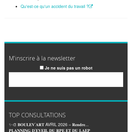
Qu'est-ce qu'un accident du travail ?
M'inscrire à la newsletter
Je ne suis pas un robot
Email
TOP CONSULTATIONS
✨🎨 𝐁𝐎𝐔𝐋𝐄𝐕’𝐀𝐑𝐓 AVRIL 2026 – 𝐑𝐞𝐧𝐝𝐫𝐞...
𝐏𝐋𝐀𝐍𝐍𝐈𝐍𝐆 𝐃’𝐄𝐕𝐄𝐈𝐋 𝐃𝐔 𝐑𝐏𝐄 𝐄𝐓 𝐃𝐔 𝐋𝐀𝐄𝐏