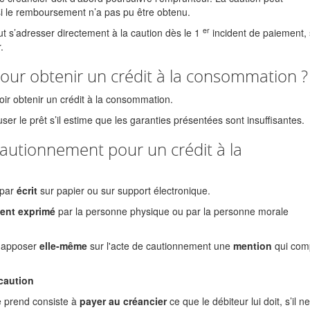
 si le remboursement n’a pas pu être obtenu.
er
ut s’adresser directement à la caution dès le 1
incident de paiement,
.
 pour obtenir un crédit à la consommation ?
voir obtenir un crédit à la consommation.
fuser le prêt s’il estime que les garanties présentées sont insuffisantes.
utionnement pour un crédit à la
 par
écrit
sur papier ou sur support électronique.
ment exprimé
par la personne physique ou par la personne morale
t apposer
elle-même
sur l'acte de cautionnement une
mention
qui com
caution
 prend consiste à
payer au créancier
ce que le débiteur lui doit, s’il ne