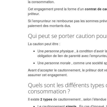
la consommation.
Cet engagement prend la forme d’un
contrat de c
prêteur.
Si l’emprunteur ne rembourse pas les sommes prévues
paiement des montants dus.
Qui peut se porter caution pou
La caution peut être :
Une
personne physique
, à condition d’avoir l
obligation de lien de parenté avec l’emprunte
Une
personne morale
, comme une société sp
Avant d’accepter le cautionnement, le prêteur doit vé
assumer cet engagement.
Quels sont les différents types
consommation ?
Il existe
2 types
de cautionnement
, selon l’étendue
Le cautionnement
simple
. En cas d’impayé, 