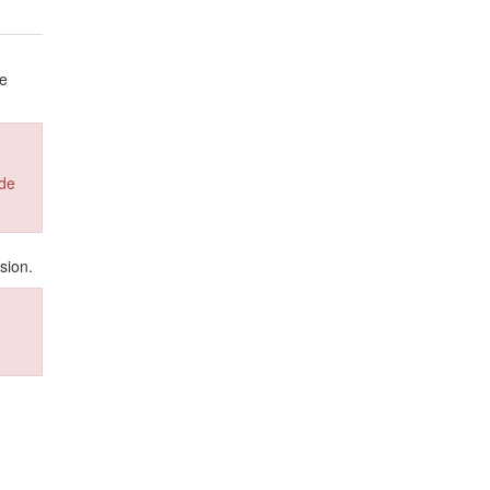
le
 de
sion.