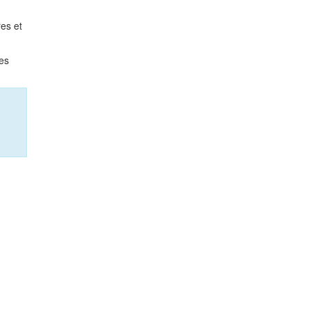
res et
les