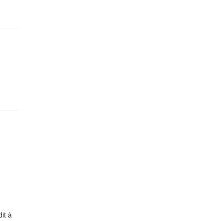
si
it à