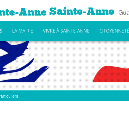
Sainte-Anne
Gua
S
LA MAIRIE
VIVRE À SAINTE-ANNE
CITOYENNET
articuliers