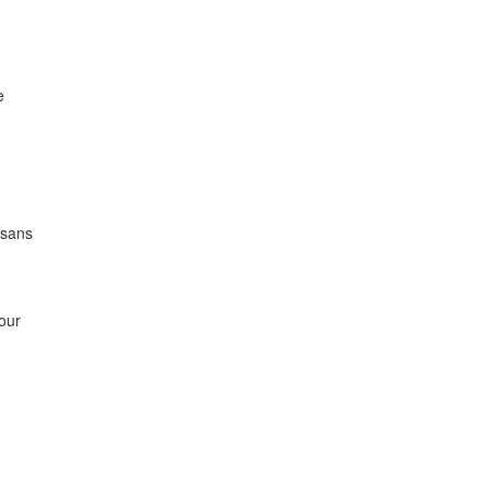
e
 sans
pour