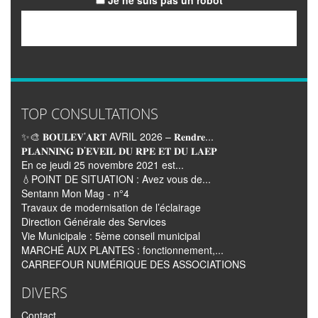
Je ne suis pas un robot
Email
TOP CONSULTATIONS
✨🎨 𝐁𝐎𝐔𝐋𝐄𝐕’𝐀𝐑𝐓 AVRIL 2026 – 𝐑𝐞𝐧𝐝𝐫𝐞...
𝐏𝐋𝐀𝐍𝐍𝐈𝐍𝐆 𝐃’𝐄𝐕𝐄𝐈𝐋 𝐃𝐔 𝐑𝐏𝐄 𝐄𝐓 𝐃𝐔 𝐋𝐀𝐄𝐏
En ce jeudi 25 novembre 2021 est...
💧POINT DE SITUATION : Avez vous de...
Sentann Mon Mag - n°4
Travaux de modernisation de l’éclairage
Direction Générale des Services
Vie Municipale : 5ème conseil municipal
MARCHÉ AUX PLANTES : fonctionnement,...
CARREFOUR NUMÉRIQUE DES ASSOCIATIONS
DIVERS
Contact