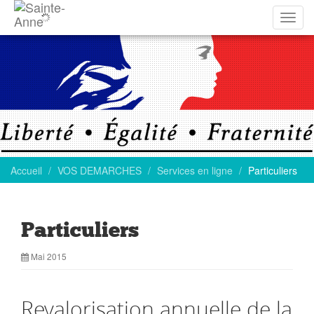
Affich
la
navig
Accueil
VOS DEMARCHES
Services en ligne
Particuliers
Particuliers
Mai 2015
Revalorisation annuelle de la